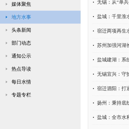
无锡：从“单兵
媒体聚焦
盐城：千里淮
地方水事
头条新闻
宿迁两项再生
部门动态
苏州加强河湖
通知公示
盐城建湖：系
热点导读
无锡宜兴：守
每日水情
宿迁泗阳：打
专题专栏
扬州：秉持底
盐城：全市水利