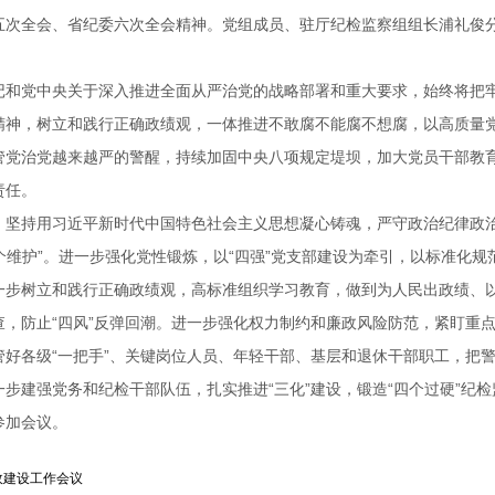
五次全会、省纪委六次全会精神。党组成员、驻厅纪检监察组组长浦礼俊
记和党中央关于深入推进全面从严治党的战略部署和重大要求，始终将把
精神，树立和践行正确政绩观，一体推进不敢腐不能腐不想腐，以高质量
管党治党越来越严的警醒，持续加固中央八项规定堤坝，加大党员干部教
责任。
，坚持用习近平新时代中国特色社会主义思想凝心铸魂，严守政治纪律政
两个维护”。进一步强化党性锻炼，以“四强”党支部建设为牵引，以标准化
一步树立和践行正确政绩观，高标准组织学习教育，做到为人民出政绩、
查，防止“四风”反弹回潮。进一步强化权力制约和廉政风险防范，紧盯重
管好各级“一把手”、关键岗位人员、年轻干部、基层和退休干部职工，把
步建强党务和纪检干部队伍，扎实推进“三化”建设，锻造“四个过硬”纪
参加会议。
政建设工作会议