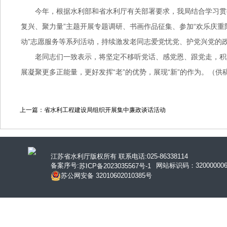
今年，根据水利部和省水利厅有关部署要求，我局结合学习贯
复兴、聚力量”主题开展专题调研、书画作品征集、参加“欢乐庆重
动”志愿服务等系列活动，持续激发老同志爱党忧党、护党兴党的
老同志们一致表示，将坚定不移听党话、感党恩、跟党走，积
展凝聚更多正能量，更好发挥“老”的优势，展现“新”的作为。（供
上一篇：省水利工程建设局组织开展集中廉政谈话活动
江苏省水利厅版权所有 联系电话:025-86338114
备案序号:
网站标识码：320000006
苏ICP备2023035567号-1
苏公网安备 32010602010385号