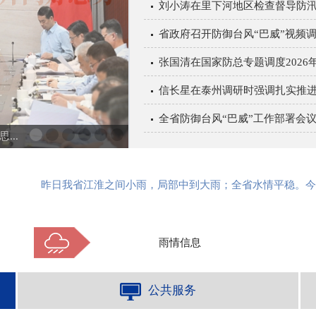
刘小涛在里下河地区检查督导防汛防
省政府召开防御台风“巴威”视频
张国清在国家防总专题调度2026年
信长星在泰州调研时强调扎实推进产
全省防御台风“巴威”工作部署会
..
​昨日我省江淮之间小雨，局部中到大雨；全省水情平稳。今日8时，太湖
雨情信息
公共服务