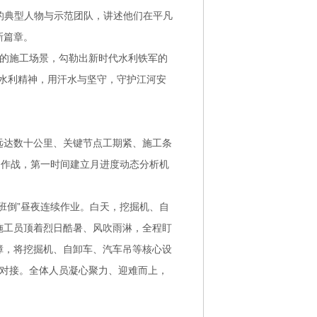
的典型人物与示范团队，讲述他们在平凡
新篇章。
息的施工场景，勾勒出新时代水利铁军的
的水利精神，用汗水与坚守，守护江河安
远达数十公里、关键节点工期紧、施工条
图作战，第一时间建立月进度动态分析机
班倒”昼夜连续作业。白天，挖掘机、自
施工员顶着烈日酷暑、风吹雨淋，全程盯
障，将挖掘机、自卸车、汽车吊等核心设
缝对接。全体人员凝心聚力、迎难而上，