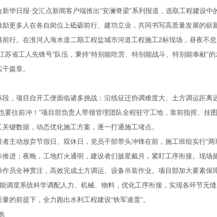
新华日报·交汇点新闻客户端推出“安澜脊梁”系列报道，选取工程建设中
激励更多人在各自岗位上砥砺前行、建功立业，共同书写高质量发展的崭
锵前行。在淮河入海水道二期工程盐城市河道工程施工2标现场，昼夜不
江苏省工人先锋号”队伍，秉持“特别能吃苦、特别能战斗、特别能奉献”
实干篇章。
标段，项目自开工便面临诸多挑战：沿线征迁协调难度大、土方调运距离
难也要往前冲！”项目部负责人带领管理团队全程驻守工地，靠前指挥、挂
工关键数据，动态优化施工方案，逐一打通施工堵点。
设者主动放弃节假日、双休日，党员干部带头冲锋在前，施工班组实行“两
步推进；夜晚，工地灯火通明，建设者们披星戴月，紧盯工序衔接。现场
操作员全神贯注，高效完成土方调运、设备吊装作业。项目部加大要素保
智能调度系统科学调配人力、机械、物料，优化工序衔接，实现各环节无
量的前提下，全力跑出水利工程建设“铁军速度”。
地