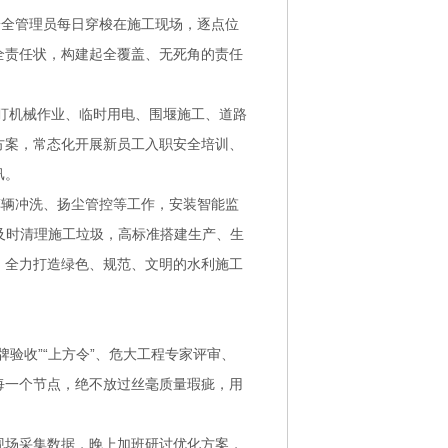
安全管理员每日穿梭在施工现场，逐点位
全责任状，构建起全覆盖、无死角的责任
紧盯机械作业、临时用电、围堰施工、道路
方案，常态化开展新员工入职安全培训、
汛。
车辆冲洗、扬尘管控等工作，安装智能监
及时清理施工垃圾，高标准搭建生产、生
，全力打造绿色、规范、文明的水利施工
验收”“上方令”、危大工程专家评审、
每一个节点，绝不放过丝毫质量瑕疵，用
现场采集数据，晚上加班研讨优化方案，