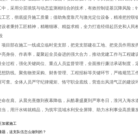
工中，采用分层填筑与动态监测相结合的技术，有效控制堤基沉降风险；
实工艺，彻底提升施工质量；借助角度靠尺与激光定位设备，精准把控联
建设者秉持工匠精神，精雕细琢、精益求精，全力打造经得起历史和人民
设
。项目部在施工一线成立临时党支部，把党支部建在工地、把党员作用发
中亮身份、作表率，凝聚起全员奋进的强大合力，推动党建工作与工程建
设全过程，强化关键岗位、重点人员监督管理，全面推行廉洁承诺制度，
思想防线。聚焦物资采购、财务管理、工程招标等关键环节，严格规范工
据可查。全体人员严守纪律规矩、恪守职业底线，营造出风清气正的建设
使命在肩。从晨光熹微到夜幕降临，从酷暑盛夏到严寒冬日，淮河入海水
担当，用汗水铸就精品，为筑牢流域水利安全屏障、助力水利事业高质量
正加紧施工
难题，这支队伍怎么做到的？