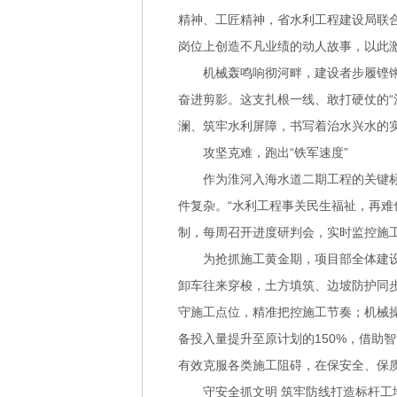
精神、工匠精神，省水利工程建设局联合
岗位上创造不凡业绩的动人故事，以此
机械轰鸣响彻河畔，建设者步履铿
奋进剪影。这支扎根一线、敢打硬仗的“
澜、筑牢水利屏障，书写着治水兴水的
攻坚克难，跑出“铁军速度”
作为淮河入海水道二期工程的关键
件复杂。“水利工程事关民生福祉，再
制，每周召开进度研判会，实时监控施
为抢抓施工黄金期，项目部全体建
卸车往来穿梭，土方填筑、边坡防护同
守施工点位，精准把控施工节奏；机械
备投入量提升至原计划的150%，借助
有效克服各类施工阻碍，在保安全、保质
守安全抓文明 筑牢防线打造标杆工