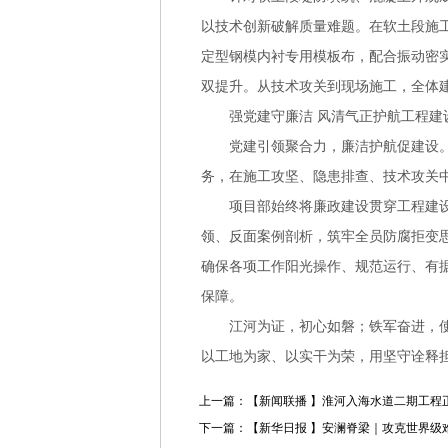
以技术创新破解质量难题。在软土段施
定型钢模内衬专用模板布，配合振动密
双提升。从技术攻关到现场施工，全体
强党建守廉洁 风清气正护航工程建
党建引领聚合力，廉洁护航促建设
务，在施工攻坚、隐患排查、技术攻关
项目部始终将廉政建设贯穿工程建
领、反面案例剖析，筑牢全员防腐拒变
确保各项工作阳光操作、规范运行、有
保障。
江河为证，初心如磐；铁军奋进，
以工地为家、以实干为荣，用坚守诠释
上一篇：【新闻联播 】淮河入海水道二期工程
下一篇：【新华日报 】安澜脊梁｜攻克世界级