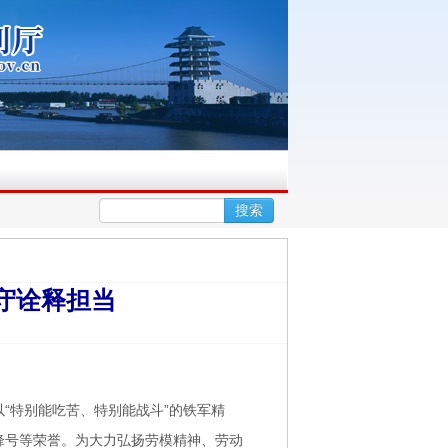
▪
搜索
水立...
【新华日报 】安澜脊梁｜筑梦淮河守安...
守诠释担当
“特别能吃苦、特别能战斗”的铁军精
锋号等荣誉。为大力弘扬劳模精神、劳动