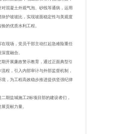
针对混凝土外观气泡、砂线等通病，运用
锁块护坡坡比，实现坡面稳定性与美观度
检验的优质水利工程。
挥在现场，党员干部主动扛起急难险重任
设深度融合。
定期开展廉政警示教育，通过正面典型引
作流程，引入内部审计与外部监督机制，
环境，为工程高效稳步推进提供坚强纪律
道二期盐城施工2标项目部的建设者们，
发展贡献力量。