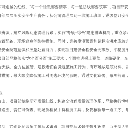
不可逾越的红线。“每一个隐患都要清零，每一道防线都要筑牢”，项目部
目部层层压实安全生产责任，从公司管理层到一线施工班组，逐级签订安
辨识，建立风险动态管理台账，实行“专项+综合”隐患排查机制，重点
装置配备、现场巡查等防控措施。同时，完善度汛预案和超标准洪水应急
员安全防范意识和应急处置能力，实现项目建设全程安全无事故、平稳度
项目部严格落实“六个百分百”施工要求，全面推进裸土覆盖、道路硬化、
场全天候、全方位监管。建设者们自觉规范施工行为，有序堆放建筑材料、
排措施，最大限度降低施工对周边环境的影响。通过文化宣传、氛围营造
程
山。项目部始终坚守质量红线，构建全流程质量管理体系，严格执行“举牌
可追溯、责任可倒查。现场质检员手持检测工具，反复核验每一道工序、
成型、联锁块护坡施工等技术难点，项目部技术骨干带头攻坚，白天深入