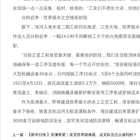
在现场一点一点采集、核对、校准的。“工友们不擅长大词，但他
分秒必争：世界级水立交雏形初现
眼下，淮河入海水道二期工程仍在推进。江淮大地，世界级水
作业人员分秒必争，一幅24小时不间断抢工大干的火热图景全面
影。
“当前正是工程攻坚最关键、最紧张的阶段，我们全员取消休
须确保每一道工序无缝衔接、每一个节点可控在控。”淮安枢纽项
大型机械设备30余台，日均报验工序10余次，5至6个仓面同时浇筑
19日至4月23日，就完成混凝土浇筑5.2万方、钢筋5000吨
青混凝土、浆砌石、消能格栅及橡胶护舷安装等工序形成穿插流水
作为亚洲最大、即将建成世界最大的水上立交工程，淮安枢纽
备水下验收、恢复京杭运河主航道通航条件。项目建成后将显著扩
3000多万亩耕地防洪安全，筑牢淮河流域防洪屏障，畅通京杭
上一篇：【新华日报 】安澜脊梁｜攻克世界级难题，这支队伍怎么做到的？