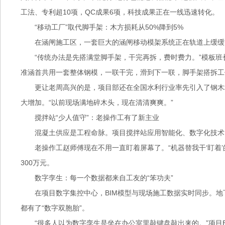
工法、专利超10项，QC成果6项，科技成果正在一线迅速转化。
“移动工厂”取代脚手架：木方损耗从50%降到5%
在涵闸施工区，一套巨大的涵闸移动模架系统正在轨道上缓缓
“传统办法是先搭满堂脚手架，干完再拆，费时费力。”模板班
准涵首共用一套整体钢模，一联干完，滑到下一联，脚手架搭拆工
更让老周高兴的是，项目部还在全国水利行业率先引入了钢木
大增加。“以前现场满地碎木头，现在清清爽爽。”
搅拌站“少人值守”：老操作工有了新主业
混凝土供应是工程命脉。项目搅拌站应用智能化、数字化技术
老操作工赵师傅现在不用一直盯着屏幕了。“机器替我干‘盯着
300万元。
数字孪生：每一个数据都来自工友的“笨功夫”
在项目数字集控中心，BIM模型与现场施工数据实时同步。
都有了“数字双胞胎”。
“很多人以为数字孪生是坐在办公室里敲键盘敲出来的。”项目