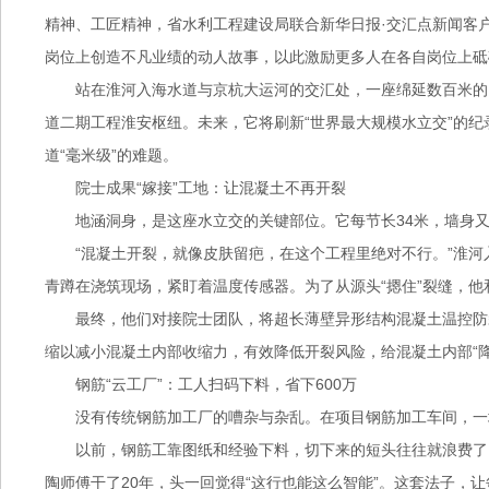
精神、工匠精神，省水利工程建设局联合新华日报·交汇点新闻客
岗位上创造不凡业绩的动人故事，以此激励更多人在各自岗位上砥
站在淮河入海水道与京杭大运河的交汇处，一座绵延数百米的
道二期工程淮安枢纽。未来，它将刷新“世界最大规模水立交”的纪
道“毫米级”的难题。
院士成果“嫁接”工地：让混凝土不再开裂
地涵洞身，是这座水立交的关键部位。它每节长34米，墙身
“混凝土开裂，就像皮肤留疤，在这个工程里绝对不行。”淮
青蹲在浇筑现场，紧盯着温度传感器。为了从源头“摁住”裂缝，
最终，他们对接院士团队，将超长薄壁异形结构混凝土温控防
缩以减小混凝土内部收缩力，有效降低开裂风险，给混凝土内部“降
钢筋“云工厂”：工人扫码下料，省下600万
没有传统钢筋加工厂的嘈杂与杂乱。在项目钢筋加工车间，一
以前，钢筋工靠图纸和经验下料，切下来的短头往往就浪费了
陶师傅干了20年，头一回觉得“这行也能这么智能”。这套法子，让