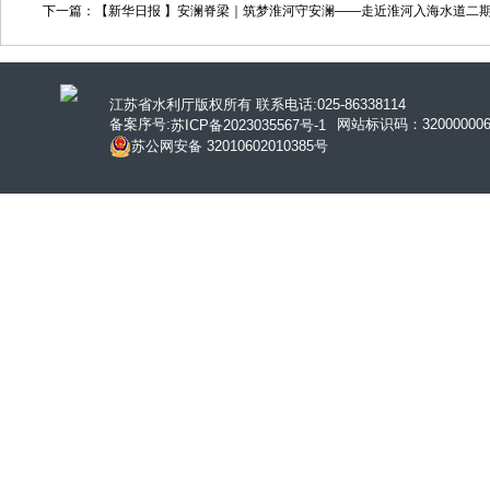
下一篇：【新华日报 】安澜脊梁｜筑梦淮河守安澜——走近淮河入海水道二
江苏省水利厅版权所有 联系电话:025-86338114
备案序号:
网站标识码：320000006
苏ICP备2023035567号-1
苏公网安备 32010602010385号