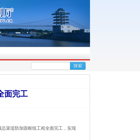
▪
搜索
总渠堤防加固枢...
【新华日报】苏北灌溉总渠堤防加固工程...
全面完工
溉总渠堤防加固枢纽工程全面完工，实现