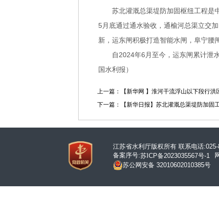
苏北灌溉总渠堤防加固枢纽工程是中
5月底通过通水验收，通榆河总渠立交加
新，运东闸积极打造智能水闸，阜宁腰
自2024年6月至今，运东闸累计泄
国水利报）
上一篇：【新华网 】淮河干流浮山以下段行洪
下一篇：【新华日报】苏北灌溉总渠堤防加固
江苏省水利厅版权所有 联系电话:025-86
备案序号:
苏ICP备2023035567号-1
苏公网安备 32010602010385号