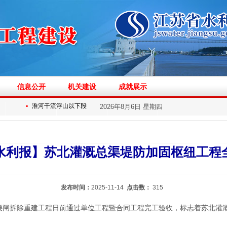
信息公开
机关建设
成就展示
▪
▪
淮河干流浮山以下段行洪区调整和建设工...
【中国水利报】苏北灌溉
2026年8月6日 星期四
水利报】苏北灌溉总渠堤防加固枢纽工程
发布时间：
2025-11-14
点击数：
315
腰闸拆除重建工程日前通过单位工程暨合同工程完工验收，标志着苏北灌