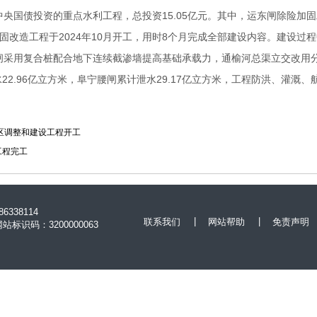
央国债投资的重点水利工程，总投资15.05亿元。其中，运东闸除险加固
固改造工程于2024年10月开工，用时8个月完成全部建设内容。建设过
闸采用复合桩配合地下连续截渗墙提高基础承载力，通榆河总渠立交改用
水22.96亿立方米，阜宁腰闸累计泄水29.17亿立方米，工程防洪、灌
区调整和建设工程开工
工程完工
338114
|
|
联系我们
网站帮助
免责声明
网站标识码：3200000063