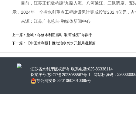
目前，江苏正积极构建“九路入海、八河通江、三纵调度、五
示，2024年，全省水利重点工程建设累计完成投资232.4亿元，占年
来源：江苏广电总台·融媒体新闻中心
上一篇：盐城：冬修水利正当时 淮河“蝶变”向春行
下一篇：【中国水利报】推动治水兴水开新局谱新篇
江苏省水利厅版权所有 联系电话:025-86338114
备案序号:
网站标识码：320000006
苏ICP备2023035567号-1
苏公网安备 32010602010385号