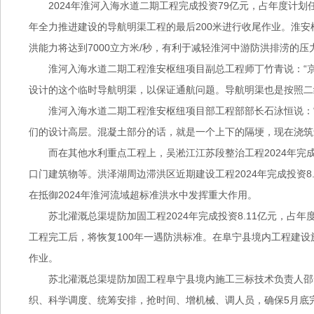
2024年淮河入海水道二期工程完成投资79亿元，占年度计划
年全力推进建设的导航明渠工程的最后200米进行收尾作业。淮
洪能力将达到7000立方米/秒，有利于减轻淮河中游防洪排涝的压
淮河入海水道二期工程淮安枢纽项目副总工程师丁竹青说：“
设计的这个临时导航明渠，以保证通航问题。导航明渠也是按照二级
淮河入海水道二期工程淮安枢纽项目部工程部部长石泳恒说：
们的设计高层。混凝土部分的话，就是一个上下的隔埂，现在浇筑还
而在其他水利重点工程上，吴淞江江苏段整治工程2024年完
口门建筑物等。洪泽湖周边滞洪区近期建设工程2024年完成投资8.
在抵御2024年淮河流域超标准洪水中发挥重大作用。
苏北灌溉总渠堤防加固工程2024年完成投资8.11亿元，占年度
工程完工后，将恢复100年一遇防洪标准。在阜宁县境内工程建
作业。
苏北灌溉总渠堤防加固工程阜宁县境内施工三标技术负责人邵云
织、科学调度、统筹安排，抢时间、增机械、调人员，确保5月底