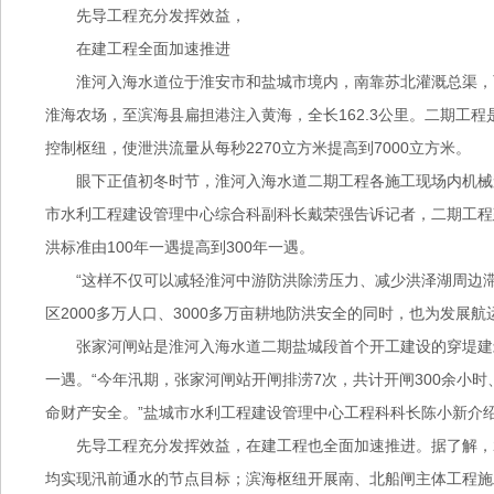
先导工程充分发挥效益，
在建工程全面加速推进
淮河入海水道位于淮安市和盐城市境内，南靠苏北灌溉总渠，
淮海农场，至滨海县扁担港注入黄海，全长162.3公里。二期工
控制枢纽，使泄洪流量从每秒2270立方米提高到7000立方米。
眼下正值初冬时节，淮河入海水道二期工程各施工现场内机械
市水利工程建设管理中心综合科副科长戴荣强告诉记者，二期工程
洪标准由100年一遇提高到300年一遇。
“这样不仅可以减轻淮河中游防洪除涝压力、减少洪泽湖周边
区2000多万人口、3000多万亩耕地防洪安全的同时，也为发展航
张家河闸站是淮河入海水道二期盐城段首个开工建设的穿堤建
一遇。“今年汛期，张家河闸站开闸排涝7次，共计开闸300余小
命财产安全。”盐城市水利工程建设管理中心工程科科长陈小新介
先导工程充分发挥效益，在建工程也全面加速推进。据了解，2
均实现汛前通水的节点目标；滨海枢纽开展南、北船闸主体工程施工