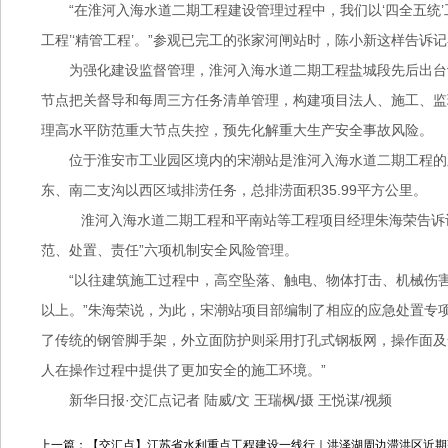
“在淮河入海水道二期工程建设管理过程中，我们以‘四全五统’
工程’‘精管工程’。”参观已完工的张家河闸站时，陈小新这样告诉
为强化建设监督管理，淮河入海水道二期工程盐城段先后出台
节点把关督导和每周三方任务清单管理，构建项目法人、施工、监
理高水平防范重大节点失控，预先化解重大生产安全事故风险。
位于淮安市工业园区境内的宋潮站是淮河入海水道二期工程的
东、南二支沟以西区域排涝任务，总排涝面积35.99平方公里。
淮河入海水道二期工程和平南站等工程项目经理朱海荣告诉
范、处置、责任”六项机制安全风险管理。
“以往建筑施工过程中，高空坠落、触电、物体打击、机械伤
以上。”朱海荣说，为此，宋潮站项目部编制了相应的应急处置专
了传统的钢管脚手架，外立面防护则采用打孔式钢板网，操作面及
人在操作过程中提供了更加安全的施工环境。”
新华日报·交汇点记者 陆威/文 王瑞枫/摄 王悦谋/视频
上一篇：【交汇点】江苏省水利重点工程建设一线行｜洪泽湖周边滞洪区近期