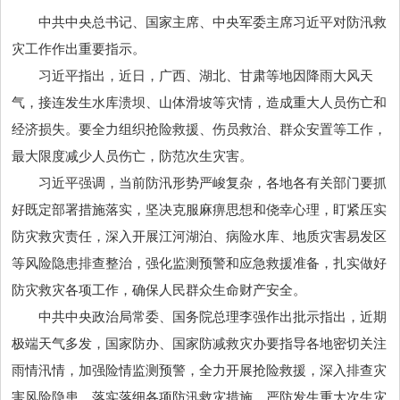
中共
中央
总书记
、国家主席、
中央
军委主席
习近
平对防汛救
灾工作作出重要指示。
习近
平指出，近日，广西、湖北、甘肃等地因降雨大风天
气，接连发生水库溃坝、山体滑坡等灾情，造成重大人员伤亡和
经济损失。要全力组织抢险救援、伤员救治、群众安置等工作，
最大限度减少人员伤亡，防范次生灾害。
习近
平强调，当前防汛形势严峻复杂，各地各有关部门要抓
好既定部署措施落实，坚决克服麻痹思想和侥幸心理，盯紧压实
防灾救灾责任，深入开展江河湖泊、病险水库、地质灾害易发区
等风险隐患排查整治，强化监测预警和应急救援准备，扎实做好
防灾救灾各项工作，确保人民群众生命财产安全。
中共
中央
政治局常委、国务院总理
李强
作出批示指出，近期
极端天气多发，国家防办、国家防减救灾办要指导各地密切关注
雨情汛情，加强险情监测预警，全力开展抢险救援，深入排查灾
害风险隐患，落实落细各项防汛救灾措施，严防发生重大次生灾