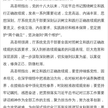
高圣明指出，党的十八大以来，
习近
平
总书记
围绕树立和践
行正确政绩观，发表一系列重要论述，立意高远、内涵丰富、思
想深刻。厅系统党员干部要深刻认识树立和践行正确政绩观的重
要意义、价值立场、内在要求、实践路径和根本保障，坚定拥
护“两个确立”，坚决做到“两个维护”。
高圣明强调，厅系统党员干部要全面对照树立和践行正确政
绩观的实践要求，深入剖析政绩观偏差的问题表现、巨大危害和
深层原因，进一步汲取深刻教训，切实做到以案为鉴、以案促
改，修身正己、防微杜渐。
高圣明指出，树立和践行正确政绩观，要坚持锤炼党性、固
本培元，在深学细悟中把准政治方向，在对标对表中涵养胸襟境
界，在揽镜自省中强化党性修养，时刻校准政绩观坐标；要坚持
牢记嘱托、感恩奋进，把贯彻落实
习近
平
总书记
对江苏工作重要
讲话精神作为全部工作的主线，聚力担当作为，努力改革创新，
奋力攻坚破难，为中国式现代化江苏新实践谱写水利新篇章；要