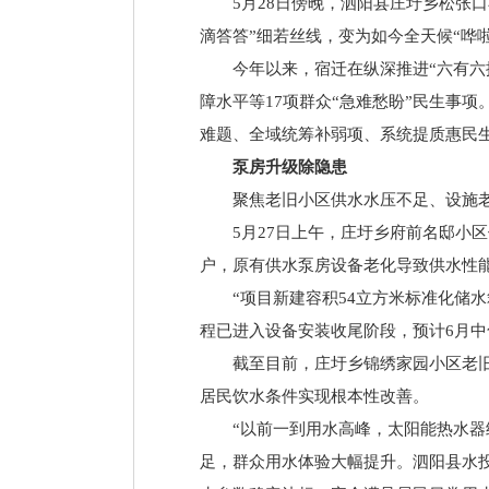
5月28日傍晚，泗阳县庄圩乡松张
滴答答”细若丝线，变为如今全天候“哗
今年以来，宿迁在纵深推进“六有
障水平等17项群众“急难愁盼”民生事
难题、全域统筹补弱项、系统提质惠民
泵房升级除隐患
聚焦老旧小区供水水压不足、设施
5月27日上午，庄圩乡府前名邸小
户，原有供水泵房设备老化导致供水性
“项目新建容积54立方米标准化储
程已进入设备安装收尾阶段，预计6月
截至目前，庄圩乡锦绣家园小区老旧
居民饮水条件实现根本性改善。
“以前一到用水高峰，太阳能热水
足，群众用水体验大幅提升。泗阳县水投