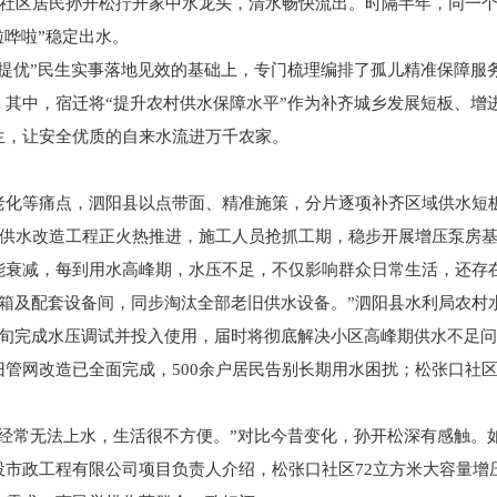
口社区居民孙开松拧开家中水龙头，清水畅快流出。时隔半年，同一
啦哗啦”稳定出水。
六提优”民生实事落地见效的基础上，专门梳理编排了孤儿精准保障服
项。其中，宿迁将“提升农村供水保障水平”作为补齐城乡发展短板、
生，让安全优质的自来水流进万千农家。
老化等痛点，泗阳县以点带面、精准施策，分片逐项补齐区域供水短
区供水改造工程正火热推进，施工人员抢抓工期，稳步开展增压泵房基
能衰减，每到用水高峰期，水压不足，不仅影响群众日常生活，还存
水箱及配套设备间，同步淘汰全部老旧供水设备。”泗阳县水利局农
中旬完成水压调试并投入使用，届时将彻底解决小区高峰期供水不足
管网改造已全面完成，500余户居民告别长期用水困扰；松张口社区
器经常无法上水，生活很不方便。”对比今昔变化，孙开松深有感触。
市政工程有限公司项目负责人介绍，松张口社区72立方米大容量增压