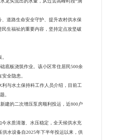
个水龙头流出的水量，从过去高峰时段“滴
务、道路生命安全守护、提升农村供水保
增进民生福祉的重要内容，坚持定点攻坚破
板。
础底板浇筑作业。该小区常住居民500余
在安全隐患。
村水利与水土保持科工作人员介绍，目前工
问题。
新建的二次增压泵房顺利投运，近800户
如今水质清澈、水压稳定，全天候供水充
供水设备自2025年下半年投运以来，供