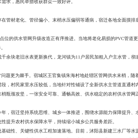
水需求，惠民举措收获群众一致好评。
存在管材老化、管径偏小、末梢水压偏弱等通病，宿迁各地全面摸排
个点位的供水管网升级改造正有序推进。当地将老化易损的PVC管道
半。
千余块老旧水表更新换代，龙河镇为11户居民加粗入户主水管，彻
阻”问题更为棘手。宿城区王官集镇朱海村地处辖区管网供水末梢，随
时段，村民家里水压较低，当地针对性铺设了全新供水主管道直通村
末梢瓶颈攻坚，一张安全可靠、通畅高效、供水稳定的农村供水管网
今年，宿迁坚持系统思维、城乡一体推进，围绕水源能力保障提升、
统性提升农村供水保障水平，持续缩小城乡公共服务差距。
批基础性、关键性供水工程加速落地。目前，沭阳县新建三水厂等水