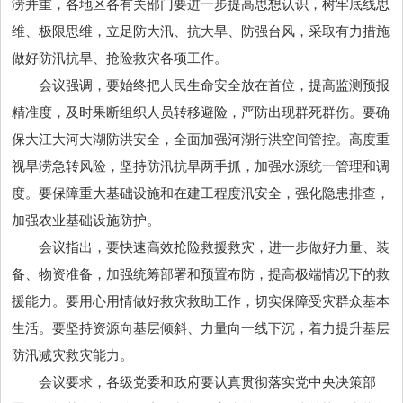
涝并重，各地区各有关部门要进一步提高思想认识，树牢底线思
维、极限思维，立足防大汛、抗大旱、防强台风，采取有力措施
做好防汛抗旱、抢险救灾各项工作。
会议强调，要始终把人民生命安全放在首位，提高监测预报
精准度，及时果断组织人员转移避险，严防出现群死群伤。要确
保大江大河大湖防洪安全，全面加强河湖行洪空间管控。高度重
视旱涝急转风险，坚持防汛抗旱两手抓，加强水源统一管理和调
度。要保障重大基础设施和在建工程度汛安全，强化隐患排查，
加强农业基础设施防护。
会议指出，要快速高效抢险救援救灾，进一步做好力量、装
备、物资准备，加强统筹部署和预置布防，提高极端情况下的救
援能力。要用心用情做好救灾救助工作，切实保障受灾群众基本
生活。要坚持资源向基层倾斜、力量向一线下沉，着力提升基层
防汛减灾救灾能力。
会议要求，各级党委和政府要认真贯彻落实党中央决策部