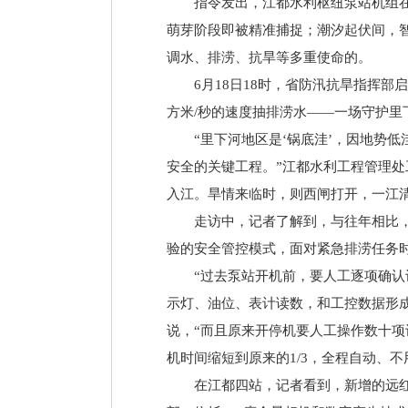
指令发出，江都水利枢纽泵站机组
萌芽阶段即被精准捕捉；潮汐起伏间，
调水、排涝、抗旱等多重使命的。
6月18日18时，省防汛抗旱指挥部
方米/秒的速度抽排涝水——一场守护里
“里下河地区是‘锅底洼’，因地势
安全的关键工程。”江都水利工程管理处
入江。旱情来临时，则西闸打开，一江
走访中，记者了解到，与往年相比，
验的安全管控模式，面对紧急排涝任务
“过去泵站开机前，要人工逐项确认
示灯、油位、表计读数，和工控数据形成
说，“而且原来开停机要人工操作数十
机时间缩短到原来的1/3，全程自动、不
在江都四站，记者看到，新增的远