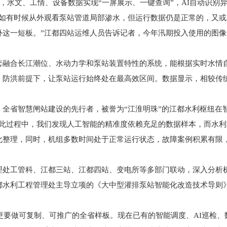
术，水文、工情、设备数据实现“一屏展示、一键查询”，AI自动识别
比如有时候从外观看泵站管道局部渗水，但运行数据仍是正常的，又
补这一短板。”江都四站运维人员告诉记者，今年汛期投入使用的图
套融合长江潮位、水动力学和泵站装置特性的系统，能根据实时水情
、防洪前提下，让泵站运行始终处在最高效区间。数据显示，相较传
、全省智慧闸站建设的先行者，被誉为“江淮明珠”的江都水利枢纽在
在此过程中，我们发现人工智能的精准度依赖充足的数据样本，而水
化整理，同时，机组多数时间处于正常运行状态，故障案例积累有限
理处工管科、江都三站、江都四站、变电所等多部门联动，深入分析
都水利工程管理处主导立项的《大中型灌排泵站智能化改造技术导则
，更要做可复制、可推广的全省样板。现在已有的智能调度、AI巡检