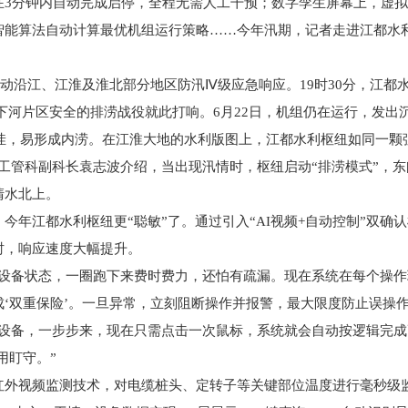
在3分钟内自动完成启停，全程无需人工干预；数字孪生屏幕上，虚
智能算法自动计算最优机组运行策略……今年汛期，记者走进江都水
启动沿江、江淮及淮北部分地区防汛Ⅳ级应急响应。19时30分，江都
下河片区安全的排涝战役就此打响。6月22日，机组仍在运行，发出
低洼，易形成内涝。在江淮大地的水利版图上，江都水利枢纽如同一颗
工管科副科长袁志波介绍，当出现汛情时，枢纽启动“排涝模式”，
清水北上。
今年江都水利枢纽更“聪敏”了。通过引入“AI视频+自动控制”双确
时，响应速度大幅提升。
设备状态，一圈跑下来费时费力，还怕有疏漏。现在系统在每个操作
‘双重保险’。一旦异常，立刻阻断操作并报警，最大限度防止误操
项设备，一步步来，现在只需点击一次鼠标，系统就会自动按逻辑完
用盯守。”
红外视频监测技术，对电缆桩头、定转子等关键部位温度进行毫秒级监