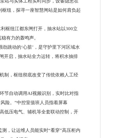
拟泵站与实体工程实时同步，设备隐患在
利枢纽，探寻一座智慧闸站是如何肩负起
水利枢纽江都东闸打开，抽水站以300立
沉稳有力的轰鸣声。
强劲跳动的‘心脏’，是守护里下河区域水
东闸开启，抽水站全力运转，将积水抽排
认机制，枢纽彻底改变了传统依赖人工经
环节自动调用AI视频识别，实时比对指
作风险。”中控室值班人员指着屏幕
成高低压电气、辅机等全套联动控制，开
测，让运维人员能实时“看穿”高压柜内