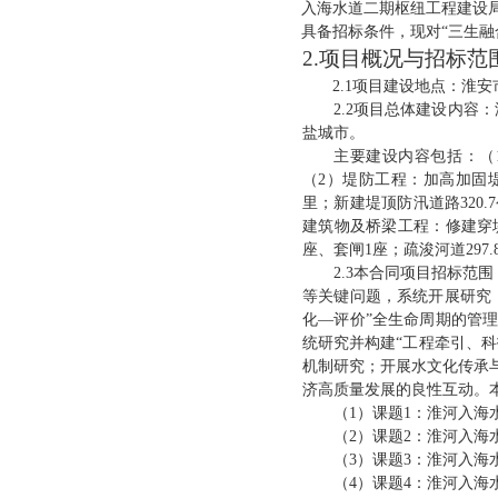
入海水道二期枢纽工程建设
具备招标条件，现对
“三生
2.项目概况与招标范
2.1项目建设地点：
淮安
2.2项目总体建设内容
盐城市。
主要建设内容包括：（
（2）堤防工程：加高加固堤防3
里；新建堤顶防汛道路320
建筑物及桥梁工程：修建穿堤
座、套闸1座；疏浚河道29
2.3本合同项目招标范
等关键问题，系统开展研究
化—评价”全生命周期的管
统研究并构建“工程牵引、
机制研究；开展水文化传承
济高质量发展的良性互动。
（
1）课题1：淮河入
（
2）课题2：淮河入
（
3）课题3：淮河入
（
4）课题4：淮河入