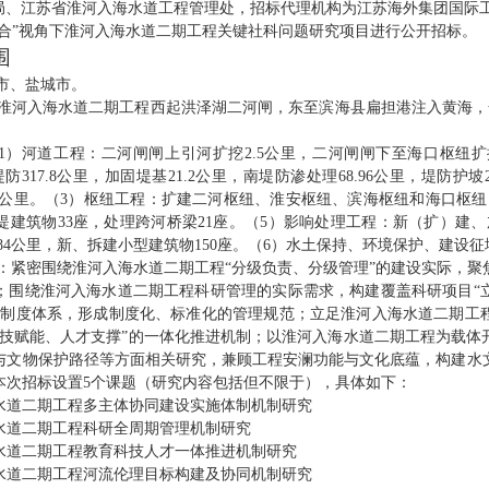
局、江苏省淮河入海水道工程管理处
，招标代理机构为
江苏海外集团国际
融合”视角下淮河入海水道二期工程关键社科问题研究项目进行公开招标。
围
市、盐城市。
：淮河入海水道二期工程西起洪泽湖二河闸，东至滨海县扁担港注入黄海，全长
1）河道工程：二河闸闸上引河扩挖2.5公里，二河闸闸下至海口枢纽扩挖
17.8公里，加固堤基21.2公里，南堤防渗处理68.96公里，堤防护坡25
.7公里。（3）枢纽工程：扩建二河枢纽、淮安枢纽、滨海枢纽和海口枢
建筑物33座，处理跨河桥梁21座。（5）影响处理工程：新（扩）建、
7.84公里，新、拆建小型建筑物150座。（6）水土保持、环境保护、建设
围：紧密围绕淮河入海水道二期工程“分级负责、分级管理”的建设实际，
；围绕淮河入海水道二期工程科研管理的实际需求，构建覆盖科研项目“
理制度体系，形成制度化、标准化的管理规范；立足淮河入海水道二期工
科技赋能、人才支撑”的一体化推进机制；以淮河入海水道二期工程为载体
与文物保护路径等方面相关研究，兼顾工程安澜功能与文化底蕴，构建水
本次招标设置5个课题（研究内容包括但不限于），具体如下：
海水道二期工程多主体协同建设实施体制机制研究
海水道二期工程科研全周期管理机制研究
海水道二期工程教育科技人才一体推进机制研究
海水道二期工程河流伦理目标构建及协同机制研究