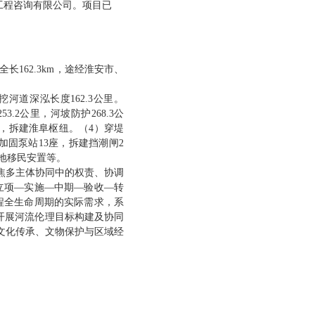
工程咨询有限公司
。项目已
162.3km，途经淮安市、
河道深泓长度162.3公里。
3.2公里，河坡防护268.3公
纽，拆建淮阜枢纽。（4）穿堤
加固泵站13座，拆建挡潮闸2
征地移民安置等。
聚焦多主体协同中的权责、协调
立项—实施—中期—验收—转
程全生命周期的实际需求，系
开展河流伦理目标构建及协同
文化传承、文物保护与区域经