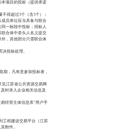
加本项目的投标（提供承诺
量不得超过
3个（含3个）；
各成员单位应当具备与联合
在同一标段中投标；招标人
以联合体中牵头人名义提交
章外，其他部分只需联合体
否决投标处理
。
取期，凡有意参加投标者，
要求见江苏省公共资源交易网
，及时录入企业相关信息及
；
交易经营主体信息库”用户手
水利工程建设交易平台（江苏
及其附件。