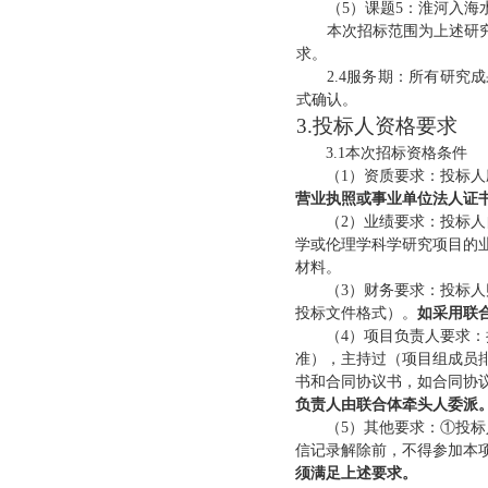
（
5）课题5：淮河入
本次招标范围为上述研
求。
2.4服务期：所有研究
式确认
。
3.投标人资格要求
3.1本次招标
资格条件
（
1）资质要求：投标
营业执照或
事业单位
法人证
（
2）业绩要求：投标人
学
或
伦理学
科学研究项目
的
材料。
（
3）财务要求：
投标人
投标文件格式）
。
如采用联
（
4）
项目负责人要求：
准），
主持过（项目组成员
书和
合同协议书，如合同协
负责人由
联合体牵头人委派
（
5）其他要求：①投
标
信记录解除前，不得参加本
须满足上述要求。