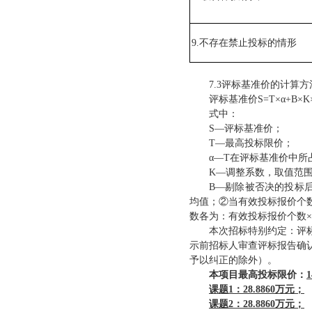
9
.不存在禁止投标的情形
7.
3
评标基准价的计算方
评标基准价
S=T×α+B×K
式中：
S—评标基准价；
T—最高投标限价；
α—T在评标基准价中所
K—调整系数，取值范围为：
B—剔除被否决的投标
均值；②当有效投标报价个
数各为：有效投标报价个数×2
本次招标特别约定：评
示前招标人审查评标报告确
予以纠正的除外）。
本项目
最高投标限价：
1
课题
1：28.8860万元；
课题
2：28.8860万元；