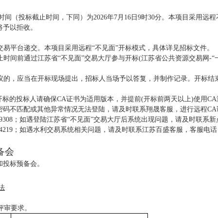
时间（投标截止时间，下同）为2026年
7
月
16
日
9时30分。本项目采用远
将予以拒收。
向本交易平台递交。本项目采用远程“不见面”开标模式，具体详见招标文件。
截止时间前通过江苏省“不见面”交易大厅参与开标(江苏省公共资源交易网-“
有异议的，应当在开标现场提出，招标人当场予以答复，并制作记录。开标
面”开标的投标人请确保CA证书为适用版本，并提前(开标前两天以上)使用C
码不匹配或其他异常情况无法登陆，请及时联系翔晟客服，进行远程CA证
627019308；如遇登陆江苏省“不见面”交易大厅后系统出现问题，请及时联系新
24574219；如遇水利交易系统相关问题，请及时联系江苏百盛客服，客服电话：40
备会
和投标预备会。
法
作评审要求。