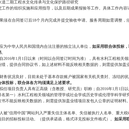
海水道二期工程水文化传承与文化保护路径研究
究工作的组织实施和应用指导，以及后期成果报验等工作。具体工作内容
成果须在合同签订后18个月内完成并提交验收申请。
服务周期如需调整，
人应为中华人民共和国境内合法注册的独立法人单位
，
如采用联合体投标，
书
。
自2016年1月1日以来（时间以合同签订时间为准），具有水利工程
相关领
业绩，
提供合同协议书，如上述材料不能反映相关数据的，则需提供加盖
财务状况良好，目前未处于基本存款账户被国家有关机关查封、冻结的状
合体投标，联合体各方均须满足上述要求。
拟任项目负责人具有
正高级
（
含教授、研究员
）
职称
；
自
2016年1月1
排名第一）
水利工程
相关领域
的
管理学或
社会学
或
历史学
或
伦理学
科学研
议书不能反映相关数据的，则需提供加盖业绩项目发包人公章的证明材料
。
人被
“信用中国”网站列入严重失信主体名单、失信被执行人名单、重大
项目的招标投标活动。
（
提供承诺函，格式详见投标文件格式
）
。
如采用