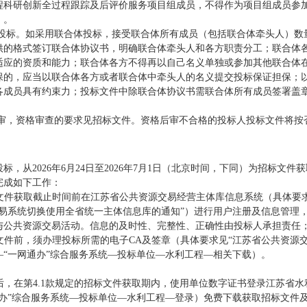
程科研创新全过程跟踪及后评价服务项目组
成员
，不得作为
项目组成员
参
）。
投标。
如采用联合体投标，接受联合体所有成员（包括联合体牵头人）数
供的格式签订联合体协议书，明确联合体牵头人和各方职责分工；联合体
适应的资质和能力；联合体各方不得再以自己名义单独或参加其他联合体
保的，应当以联合体各方或者联合体中牵头人的名义提交投标保证担保；
各成员具有约束力；投标文件中除联合体协议书需联合体所有成员签署盖
审，资格审查的要求见招标文件。资格后审不合格的投标人投标文件将按
投标，从
2026年
6
月
24
日至
2026年
7
月
1
日
（北京时间，下同）为招标文件获
完成如下工作：
招标文件获取截止时间前在江苏省公共资源交易经营主体库信息系统（具体
交易系统切换使用全省统一主体信息库的通知”）进行用户注册及信息管理
与公共资源交易活动。信息的及时性、完整性、正确性由投标人承担责任
招标文件前，须办理投标所需的电子CA及签章（具体要求见“江苏省公共资源
“
一网通办
”综合服务系统—投标单位—水利工程—相关下载）。
工作后，在第4.1款规定的招标文件获取期内，使用单位数字证书登录江苏省
办
”综合服务系统—投标单位—水利工程—登录）免费下载获取招标文件