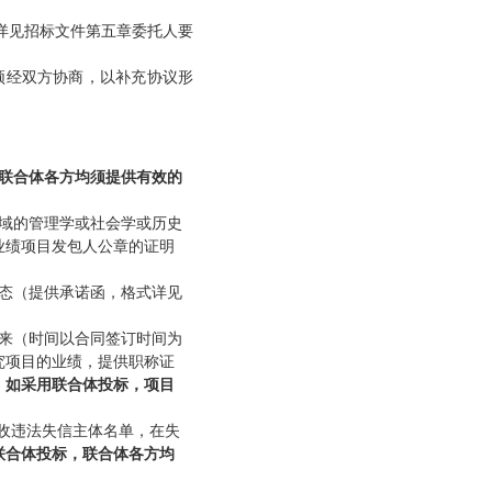
详见招标文件第五章委托人要
须经双方协商，以补充协议形
联合体各方均须提供有效的
域的
管理学或
社会学
或
历史
业绩项目发包人公章的证明
态
（提供承诺函，格式详见
日以来（时间以合同签订时间为
究项目
的业绩
，提供职称证
。
如采用联合体投标，
项目
税收违法失信主体名单，在失
联合体投标，联合体各方均