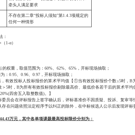
牵头人
满足要求
不存在第二章
“投标人须知”第1.4.3项规定的
任何一种情形
法：
×（1-α）
占的权重，取值范围为：60%、62%、65%，开标现场抽取；
0.95、0.96、0.97，开标现场抽取；
后，有效投标人投标报价的算术平均值【①当有效投标报价个数≤5时，B
数＞5时，B为所有有效投标报价剔除最高价、最低价各若干后的算术平均
0%(四舍五入取整数值)。】
标委员会在评标报告上签字确认后，评标基准价不因质疑、投诉、复审等
认存在问题依照法定程序予以纠正的除外，在中标候选人公示后发现评标
44.43
万元，
其中各单项课题最高投标限价分别为：