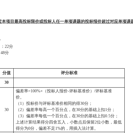
过本项目最高投标限价或投标人任一单项
课题
的投标报价超过对应单项
课
分
力
：
22
分
：
48
分
分值
评分标准
30
偏差率
=100%×（投标人报价-评标基准价）/评标基准
价。
（
1）投标价与评标基准价相同的得30分；
30
（
2）偏差率每高一个百分点，在30分的基础上扣1分；
（
3）偏差率每低一个百分点，在30分的基础上扣0.5分；
上述计算结果得分四舍五入，小数点后保留
2位小数，最低
得分为0分，偏差不足1%的，用插入法计算
。