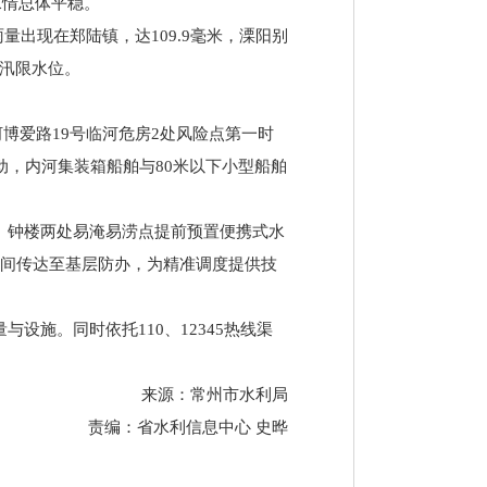
水情总体平稳。
雨量出现在郑陆镇，达109.9毫米，溧阳别
和汛限水位。
河博爱路19号临河危房2处风险点第一时
动，内河集装箱船舶与80米以下小型船舶
、钟楼两处易淹易涝点提前预置便携式水
时间传达至基层防办，为精准调度提供技
施。同时依托110、12345热线渠
来源：常州市水利局
责编：省水利信息中心 史晔