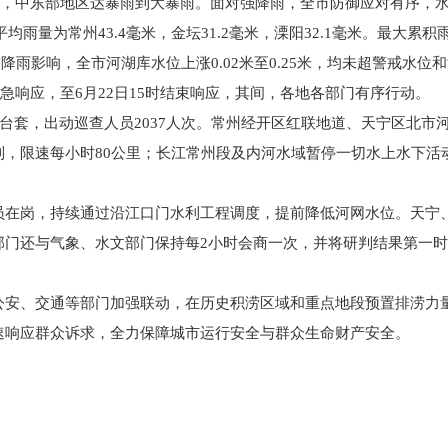
大雨，中东部地区达暴雨到大暴雨。面对强降雨，全市防御应对有序，
平均雨量为常州43.4毫米，金坛31.2毫米，溧阳32.1毫米。最大累积
。受降雨影响，全市河湖库水位上涨0.02米至0.25米，均未超警戒水位
应急响应，至6月22日15时结束响应，其间，各地各部门有序行动。
4台套，出动巡查人员2037人次。常州经开区红联地道、天宁区北市
，限速每小时80公里；长江常州段及内河水域暂停一切水上水下活
员在岗，持续通过沿江口门水利工程调度，提前降低河网水位。天宁
部门还与气象、水文部门保持每2小时会商一次，并将研判结果第一
安、交通等部门加强联动，在历史积涝区域和重点地段预置排涝力量与设
速响应群众诉求，全力保障城市运行安全与群众生命财产安全。