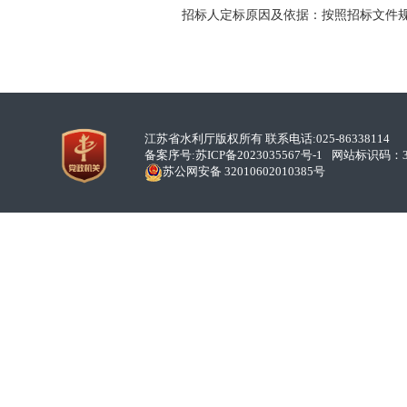
招标人定标原因及依据：按照招标文件
江苏省水利厅版权所有 联系电话:025-86338114
备案序号:
苏ICP备2023035567号-1
网站标识码：32
苏公网安备 32010602010385号