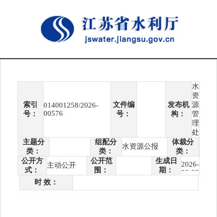
水
资
索引
文件编
发布机
源
014001258/2026-
00576
号：
号：
构：
管
理
处
主题分
组配分
体裁分
水资源公报
类：
类：
类：
公开方
公开范
生成日
2026-
主动公开
式：
围：
期：
06-22
时 效：