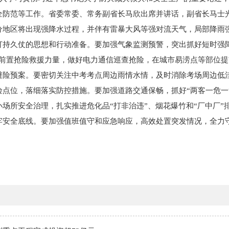
全防范等工作。省委常委、常务副省长马欣出席并讲话，副省长马士
分地区将出现强降水过程，并伴有雷暴大风等强对流天气，局部降雨
打持久仗的思想和行动准备。要加强气象监测预警，突出抓好短时强
，前置抢险救援力量，做好电力通信巡查抢险，在城市易涝点等部位
避险预案。要密切关注中考考点周边雨情水情，及时消除考场周边低
险点位，落细落实防控措施。要加强道路交通保畅，抓好“两客一危一
场所安全治理，扎实推进危化品“打非治违”、烟花爆竹和“厂中厂”
牢安全底线。要加强值班值守和应急响应，高效处置突发情况，全力