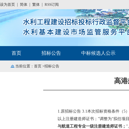
设为首页
|
简体
|
繁体
|
RSS订阅
首页
招标公告
中标候选人公示
当前位置：
首页
>招标公告
高港
1.
原招标公告
3.1本次招
标资格
条件
（
5
以上注册建造师证书；”调整为“
拟
任项
与航道工程专业一级注册建造师证书；
”