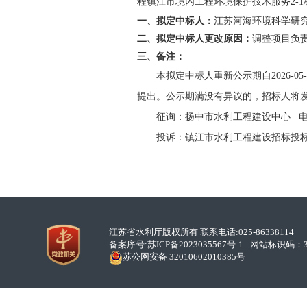
程镇江市境内工程环境保护技术服务2-
一、拟定中标人：
江苏河海环境科学研
二、拟定中标人更改原因：
调整项目负
三、备注：
本拟定中标人重新公示期自2026-0
提出。公示期满没有异议的，招标人将
征询：扬中市水利工程建设中心 电话：05
投诉：镇江市水利工程建设招标投标管理办
江苏省水利厅版权所有 联系电话:025-86338114
备案序号:
苏ICP备2023035567号-1
网站标识码：32
苏公网安备 32010602010385号