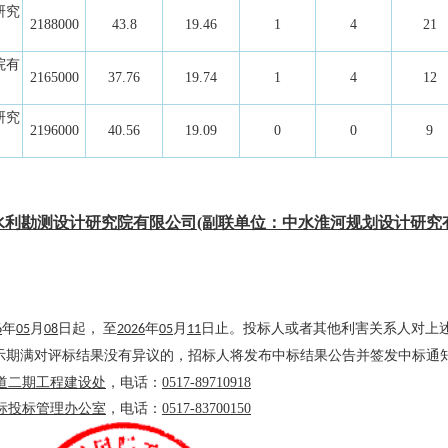
研究
2188000
43.8
19.46
1
4
21
院有
2165000
37.76
19.74
1
4
12
研究
2196000
40.56
19.09
0
0
9
水利勘测设计研究院有限公司(副联单位：中水淮河规划设计研究
6
年
05
月
08
日起， 至
2026
年
05
月
11
日止。投标人或者其他利害关系人对上
示期满对评标结果没有异议的，招标人将发布中标结果公告并签发中标通
道二期工程建设处
，电话：
0517-89710918
标投标管理办公室
，电话：
0517-83700150