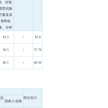
法、对策,
模型试验
方案及其
资料收
集、分析
43.2
/
43.8
36.5
/
37.76
40.1
/
40.56
得分总计
员
投标人业绩