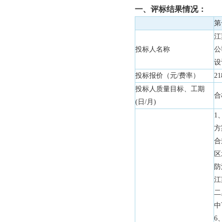
一、评标结果情况：
第
江
投标人名称
公
设
投标报价（元/费率）
21
投标人质量目标、工期
合
(日/月)
1
方
合
区
防
江
二
中
6