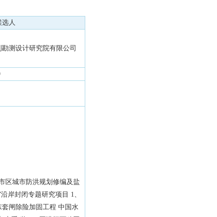
候选人
利勘测设计研究院有限公司
0
市市区城市防洪规划修编及盐
”沿岸封闭专题研究项目 1、
东套闸除险加固工程 中国水