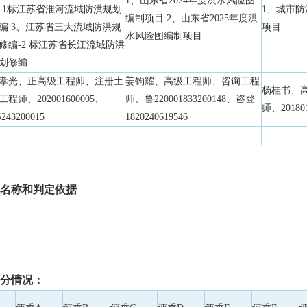
1、山东省2024年度洪水风险图
-1标江苏省淮河流域防洪规划
1、城市防
编制项目 2、山东省2025年度洪
编 3、江苏省三大流域防洪规
项目
水风险图编制项目
修编-2 标江苏省长江流域防洪
划修编
孝光、正高级工程师、注册土
姜钧耀、高级工程师、咨询工程
杨桂书、
工程师、202001600005、
师、鲁220001833200148、咨登
师、201801
243200015
1820240619546
名称和判定依据
分情况：