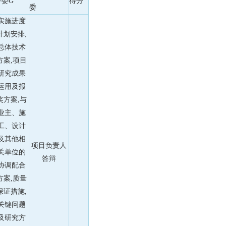
评委G
得分
委
实施进度
计划安排,
总体技术
方案,项目
研究成果
运用及报
奖方案,与
业主、施
工、设计
及其他相
项目负责人
关单位的
答辩
协调配合
方案,质量
保证措施,
关键问题
及研究方