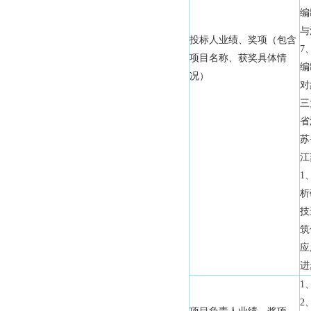
编
与
投标人业绩、奖项（包含
7
项目名称、获奖具体情
编
况）
对
三
省
苏
江
1
析
技
筑
应
进
1
2