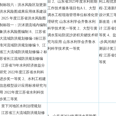
目 2、山东省2023年度水利前期
利工程优质
制标段六：洪水风险区划更新
工作技术服务项目包A 1、大型
程-王港新
洪水风险图成果应用体系建设
调水工程现场管理单位标准化管
设计奖三等
、2025 年度江苏省洪水风险图
理研究 山东水利学会齐鲁水利
新改造（
制标段一：沂沭泗流域内编制
科学技术奖一等奖 2、大型引黄
计 江苏
象洪水风险图编制 8、江苏省
调水泵站防泥沙淤积关键技术研
等奖 4、
大流域防洪规划修编-1标江苏
究与应用 山东水利学会齐鲁水
-步凤河南
淮河流域防洪规划修编 9、江
利科学技术奖一等奖
测设计奖三
省三大流域防洪规划修编-2 标
程 江苏
苏省长江流域防洪规划修编
等奖
、江苏省70年水利经济效益分
研究 2022年度江苏省水利科
进步奖一等奖 2、水利工程建
信息模型设计应用标准研究与
用 2022年度江苏省水利科技
步奖二等奖
、里下河地区水利治理规划
、江苏省三大流域防洪规划修