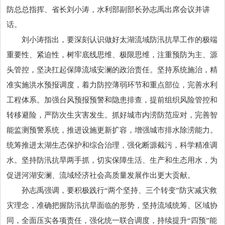
防总总指挥、省长刘小涛，水利部副部长孙志禹出席会议并讲
话。
刘小涛指出，要深刻认识做好太湖流域防汛抗旱工作的极端
重要性、紧迫性，树牢底线思维、极限思维，注重预防为主、源
头管控，坚决扛起保障流域安澜的政治责任。坚持系统施治，精
准实施洪水预报调度，着力防控薄弱环节和重点部位，完善水利
工程体系。加强台风预报预警和隐患排查，提前组织风险管控和
转移避险，严防次生灾害发生。抓好城市内涝防范应对，完善智
能监测预警系统，推进设施更新扩容，增强城市排水除涝能力。
统筹推进太湖生态保护和综合治理，强化断源截污，科学精准调
水。坚持防汛抗旱两手抓，切实保障生活、生产和生态用水，为
促进河湖安澜、流域经济社会高质量发展作出更大贡献。
孙志禹强调，要积极践行“两个坚持、三个转变”防灾减灾救
灾理念，准确把握防汛抗旱面临的形势，坚持流域统筹、区域协
同，全面压实各项责任，强化统一联合调度，持续提升“四预”能