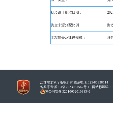
初步设计批准日期：
202
资金来源分配比例
财政
工程简介及建设规模：
淮
江苏省水利厅版权所有 联系电话:025-86338114
备案序号:
苏ICP备2023035567号-1
网站标识码：32
苏公网安备 32010602010385号