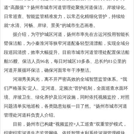
道“高颜值”？扬州市城市河道管理处聚焦河道保洁、岸坡绿化、
日常巡查、智能监管精准发力，以常态化精细化管护，持续绘
就“水清、河畅、岸绿、景美”的城市生态画卷。
据介绍，为守护城区河道，扬州市率先在古运河投用智能长
臂保洁船，为小秦淮河等狭窄河道配备轻型清漂船，实现全域分
段巡回清捞，效率大幅提升。目前市城市河道管理处配置保洁船
舶35艘、保洁人员96名，每日对城区10多条、总长约81公里的
河道开展循环保洁，确保河面常年干净整洁。
河湖秀美风光，离不开严密高效的全域智慧监管体系。“我
们严格落实‘定人、定河道、定频次’管护机制，全面巡查水面环
境、岸坡卫生、绿化养护及沿河设施，同时依托视频监控，对照
问题清单实地巡检，各类隐患短板一目了然。”扬州市城市河道
管理处河道科负责人介绍。
目前，扬州市已构建“视频监控+人工巡查”双重管护模式，
织密织牢河道生态监管网络。依托智慧水利系统河湖管理模块，