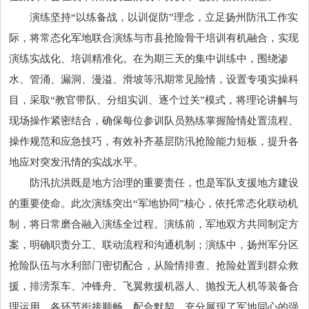
演练坚持“以练备战，以训促防”理念，立足扬州防汛工作实
际，将常态化军地联合演练与市县抢险骨干培训有机融合，实现
演练实战化、培训精准化。在为期三天的集中训练中，围绕渗
水、管涌、漏洞、漫溢、滑坡等汛期常见险情，设置专项实操科
目，采取“教官带队、分组实训、逐个过关”模式，将理论讲解与
现场操作紧密结合，确保每位参训队员熟练掌握险情处置流程、
操作规范和应急技巧，有效补齐基层防汛抢险能力短板，提升各
地应对突发汛情的实战水平。
防汛抗洪既是地方治理的重要责任，也是军队支援地方建设
的重要使命。此次演练突出“军地协同”核心，依托常态化联动机
制，将日常磨合融入演练全过程。演练前，军地双方共同制定方
案，明确职责分工、联动流程和沟通机制；演练中，扬州军分区
抢险队伍与水利部门密切配合，从险情排查、抢险处置到群众救
援，排涝泵车、冲锋舟、飞翼救援机器人、抛投无人机等装备合
理运用，各环节衔接顺畅、配合默契，充分展现了军地同心的强