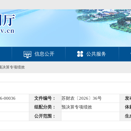
信息公开
公共服务
预决算专项绩效
6-00036
文件编号：
苏财农〔2026〕36号
发
组配分类：
预决算专项绩效
体
公开范围：
生