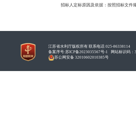
招标人定标原因及依据：按照招标文件
江苏省水利厅版权所有 联系电话:025-86338114
备案序号:
苏ICP备2023035567号-1
网站标识码：32
苏公网安备 32010602010385号