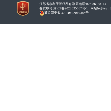
江苏省水利厅版权所有 联系电话:025-86338114
备案序号:
苏ICP备2023035567号-1
网站标识码：32
苏公网安备 32010602010385号