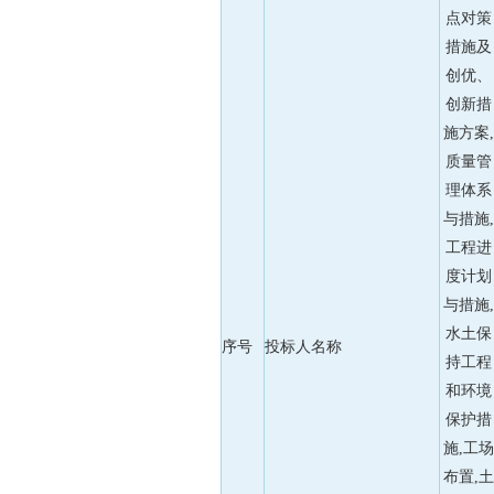
点对策
措施及
创优、
创新措
施方案,
质量管
理体系
与措施,
工程进
度计划
与措施,
水土保
序号
投标人名称
持工程
和环境
保护措
施,工场
布置,土