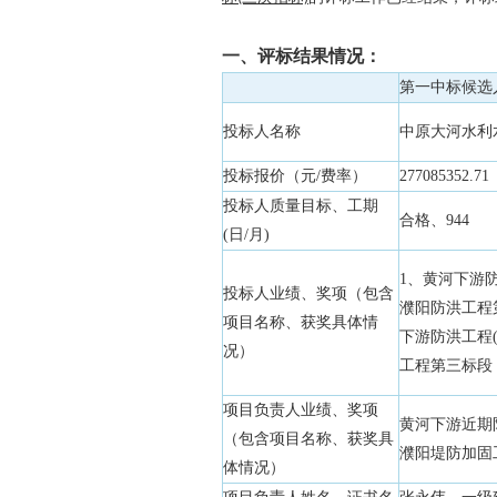
一、评标结果情况：
第一中标候选
投标人名称
中原大河水利
投标报价（元/费率）
277085352.71
投标人质量目标、工期
合格、944
(日/月)
1、黄河下游防
投标人业绩、奖项（包含
濮阳防洪工程
项目名称、获奖具体情
下游防洪工程
况）
工程第三标段
项目负责人业绩、奖项
黄河下游近期
（包含项目名称、获奖具
濮阳堤防加固
体情况）