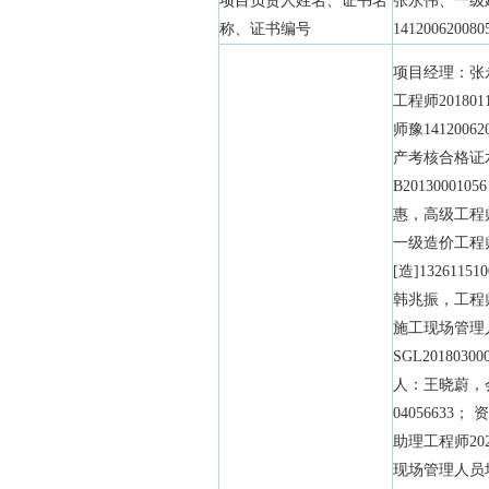
项目负责人姓名、证书名
张永伟、一级
称、证书编号
141200620080
项目经理：张
工程师20180
师豫1412006
产考核合格证
B20130001
惠，高级工程师2
一级造价工程
[造]1326115
韩兆振，工程师2
施工现场管理
SGL201803
人：王晓蔚，
04056633
助理工程师202
现场管理人员