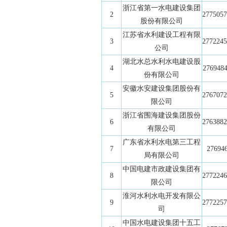
浙江省第一水电建设集团
2
2775057
股份有限公司
江苏省水利建设工程有限
3
2772245
公司
湖北水总水利水电建设股
4
2769484
份有限公司
安徽水安建设集团股份有
5
2767072
限公司
浙江省围海建设集团股份
6
2763882
有限公司
广东省水利水电第三工程
7
27694
局有限公司
中国电建市政建设集团有
8
2772246
限公司
淮河水利水电开发有限公
9
2772257
司
中国水电建设集团十五工