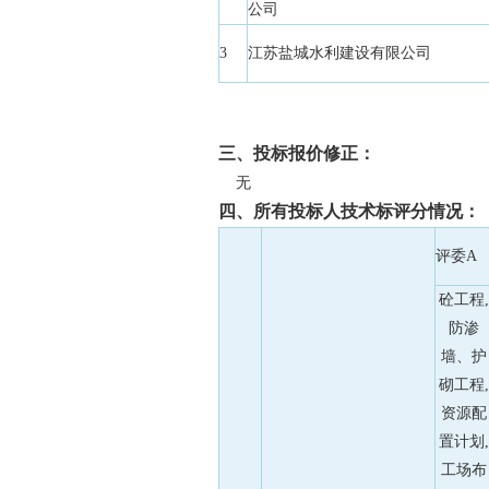
公司
3
江苏盐城水利建设有限公司
三、投标报价修正：
无
四、所有投标人技术标评分情况：
评委A
砼工程,
防渗
墙、护
砌工程,
资源配
置计划,
工场布