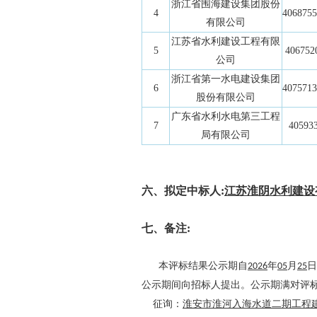
浙江省围海建设集团股份
4
4068755
有限公司
江苏省水利建设工程有限
5
406752
公司
浙江省第一水电建设集团
6
4075713
股份有限公司
广东省水利水电第三工程
7
40593
局有限公司
六、拟定中标人:
江苏淮阴水利建设
七、备注:
本评标结果公示期自
2026
年
05
月
25
日
公示期间向招标人提出。公示期满对评
征询：
淮安市淮河入海水道二期工程