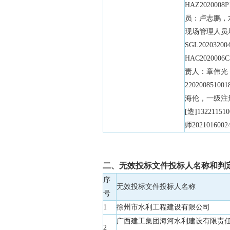
HAZ2020008
员：卢志鹏，
现场管理人员
SGL202032
HAC2020006
责人：章伟光
220200851
海伦，一级注
[造]1322115
师2021016002
二、无效投标文件投标人名称和判
序
无效投标文件投标人名称
号
1
徐州市水利工程建设有限公司
广西建工集团海河水利建设有限责
2