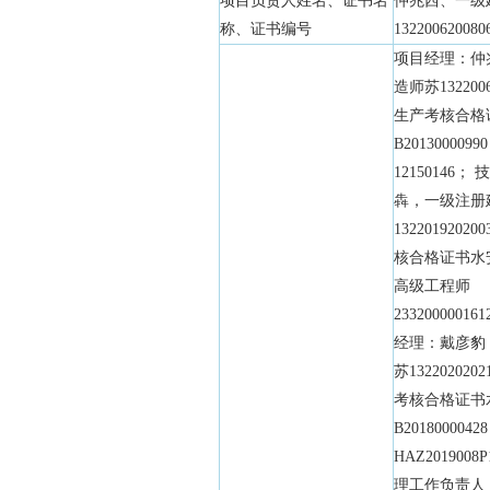
项目负责人姓名、证书名
仲兆西、一级
称、证书编号
132200620080
项目经理：仲
造师苏132200
生产考核合格
B20130000
12150146
犇，一级注册
132201920
核合格证书水安B
高级工程师
2332000001
经理：戴彦豹
苏13220202
考核合格证书
B20180000
HAZ2019008
理工作负责人