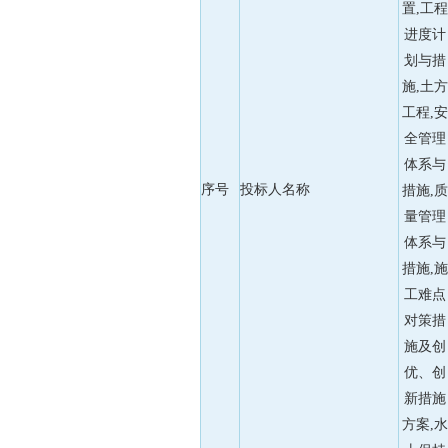
置,工程
进度计
划与措
施,土方
工程,安
全管理
体系与
序号
投标人名称
措施,质
量管理
体系与
措施,施
工难点
对策措
施及创
优、创
新措施
方案,水