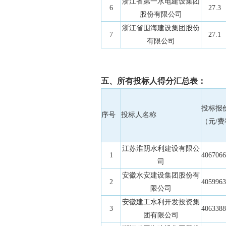
浙江省第一水电建设集团
6
27.3
股份有限公司
浙江省围海建设集团股份
7
27.1
有限公司
五、所有投标人得分汇总表：
投标报
序号
投标人名称
（元/
江苏淮阴水利建设有限公
1
4067066
司
安徽水安建设集团股份有
2
4059963
限公司
安徽建工水利开发投资集
3
4063388
团有限公司