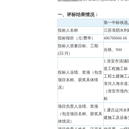
一、评标结果情况：
第一中标候选
投标人名称
江苏淮阴水利
投标报价（元/费率）
406706666.66
投标人质量目标、工期
合格、944
(日/月)
1.淮安市清
造工程施工标 
投标人业绩、奖项（包含
工程土建施工及
项目名称、获奖具体情
淮河入海水道二
况）
（淮安市境内
标
项目负责人业绩、奖项
1.通吕运河
（包含项目名称、获奖具
建施工及设备
体情况）