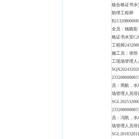
核合格证书水安C
助理工程师
B213208000
全员：钱晓彩
格证书水安C20
工程师2432080
施工员：张恒
工现场管理人
SQX202432
23320800008
员：周航，水
场管理人员培
SGL202532
23320800008
员：冯凯，水
场管理人员培
SGL201832