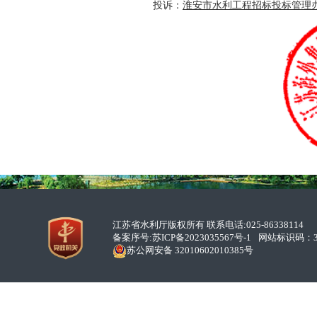
投诉：
淮安市水利工程招标投标管理
江苏省水利厅版权所有 联系电话:025-86338114
备案序号:
苏ICP备2023035567号-1
网站标识码：32
苏公网安备 32010602010385号