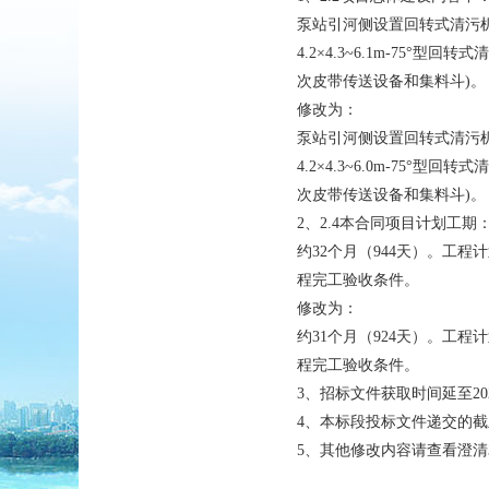
泵站引河侧设置回转式清污
4.2×4.3~
6.1
m-75°型回转
次皮带传送设备和集料斗)。
修改为
：
泵站引河侧设置回转式清污
4.2×4.3~
6.0
m-75°型回转
次皮带传送设备和集料斗)。
2、
2.4本合同项目计划工期
约
32个月（944天）。工程
程完工验收条件。
修改为：
约
3
1
个月（
9
2
4天）。工程计划
程完工验收条件。
3、招标文件获取时间延至202
4、
本标段投标文件递交的截
5、其他修改内容请查看澄清