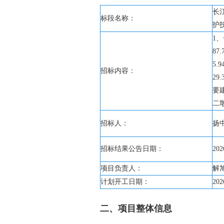
长
标段名称：
护
1
87
5.
招标内容：
2
要
二
招标人：
扬
招标结果公告日期：
202
项目负责人：
解
计划开工日期：
202
二、项目整体信息