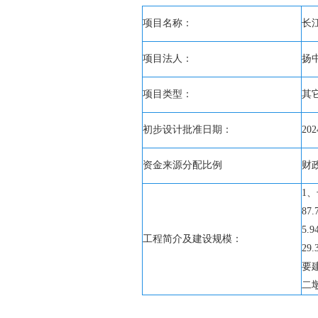
项目名称：
长
项目法人：
扬
项目类型：
其
初步设计批准日期：
202
资金来源分配比例
财政
1
87
5.
工程简介及建设规模：
2
要
二