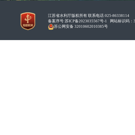
江苏省水利厅版权所有 联系电话:025-86338114
备案序号:
苏ICP备2023035567号-1
网站标识码：32
苏公网安备 32010602010385号