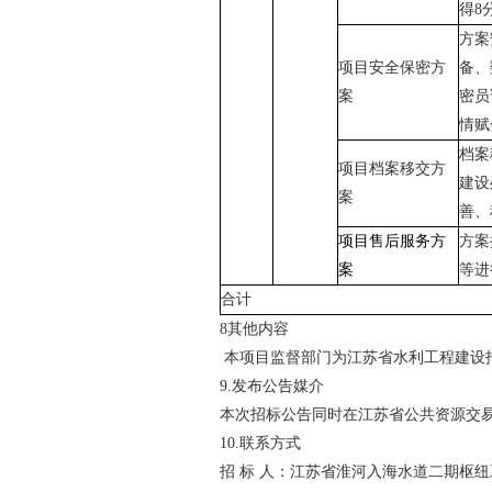
得
8
方案
项目安全保密方
备、
案
密员
情赋
档案
项目档案移交方
建设
案
善、
项目售后服务方
方案
案
等进
合计
8
其他内容
本项目监督部门为江苏省水利工程建设
9.
发布公告媒
介
本次招标公告同时在江苏省公共资源交
10.
联系方式
招
标
人：江苏省淮河入海水道二期枢