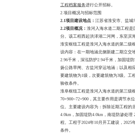
工程档案服务
进行公开招标。
2.
项目概况与招标范围
2.1
项目建设地点：
江苏省淮安市、盐城
2.2
项目概况：
淮河入海水道二期工程是
分。该工程西起洪泽湖二河闸，东至滨
淮安枢纽
工程是淮河入海水道的第二级
设内容：在一期地涵北侧新建二期立交
2.96
千米，深泓防护
2.94
千米，加固堤防
扬公路旱闸、古盐河穿运地涵；以及相
要建筑物为
1
级，次要建筑物为
3
级。工
验收条件。
淮阜枢纽工程是淮河入海水道的第三级
70+900~72+900
，其主要作用是调节水位
位。主要建设内容为：拆除近期工程的
4.0km
，加固堤防
4.0km
，南堤防渗处理
程。工程于
2024
年
10
月开工建设，
2025
条件。