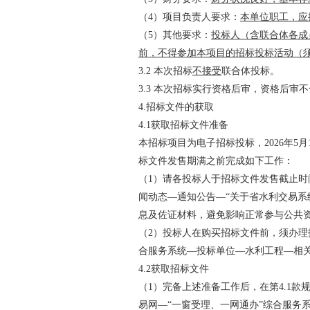
（
4
）
项目负责人要求：
本单位职工，应
（
5
）其他要求：
投标人（含联合体各成
前，不得参加本项目的招标投标活动（须
3.2
本次招标
不接受
联合体投标。
3.3
本次招标实行资格后审，资格后审不
4.
招标文件的获取
4.1
获取招标文件准备
本招标项目为电子招标投标，
2026
年
5
月
标文件发售期满之前完成如下工作：
（
1
）请各投标人于招标文件发售截止时
闻动态—通知公告—“关于省水利交易系
息及佐证材料，避免影响正常参与公共
（
2
）投标人在购买招标文件前，须办理
合服务系统—投标单位—水利工程—相
4.2
获取招标文件
（
1
）完备上述准备工作后，在第
4.1
款
易网—“一窗受理、一网通办”综合服务