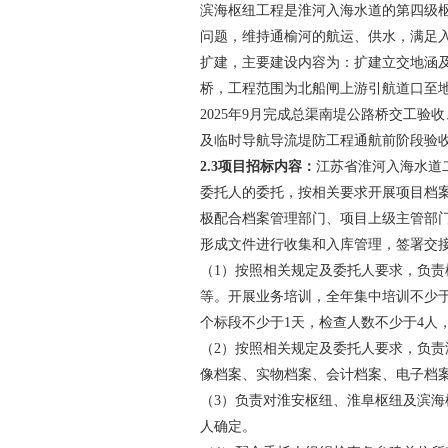
滨海枢纽工程是淮河入海水道的第四级
问题，维持通榆河的航运、供水，满足
扩建，主要建设内容为：扩建立交地涵
桥，工程范围为北船闸上游引航道口至
2025
年
9
月完成总渠南堤公路桥交工验收
及临时导航导流堤防工程通航前阶段验
2.3
项目招标内容：
江苏省淮河入海水道
委托人的委托，按相关要求开展项目档
极配合档案管理部门、项目上级主管部
形成文件进行收集和入库管理，签署交
（
1）按照相关规定及委托人要求，负
等。开展业务培训，全年集中培训不少于
个标段不少于1天，检查人数不少于4人
（
2）按照相关规定及委托人要求，负
像档案、实物档案、会计档案、电子档
（
3）负责对淮安枢纽、淮阜枢纽及滨
人确定。