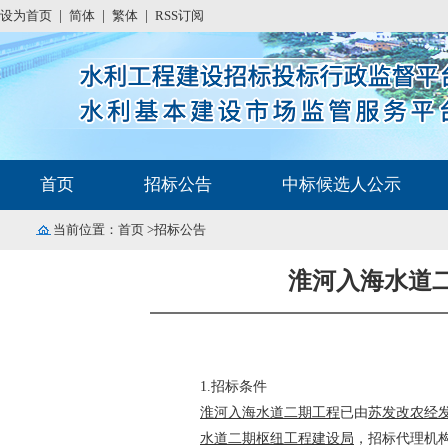
设为首页
|
简体
|
繁体
|
RSS订阅
首页
招标公告
中标候选人公示
当前位置：
首页
>招标公告
淮河入海水道
1.
招标条件
淮河入海水道二期工程
已由
苏发改农经
水道二期枢纽工程建设局
，招标代理机