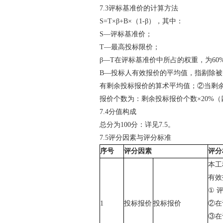
7.3
评标基准价的计算方法
S=T
×β
+B
×（
1-
β），其中：
S
—评标基准价；
T
—最高投标限价；
β—
T
在评标基准价中所占的权重，为
60
B
—投标人有效报价的平均值，指剔除被
有剩余投标报价的算术平均值；②当剩
报价个数为：剩余投标报价个数×
20%
（
7.4
分值构成
总分为
100
分：
详见
7.5
。
7.5
评分因素与评分标准
序
号
评分因素
评分
本工
有效
①
1
投标报价
投标报价
②在
③在