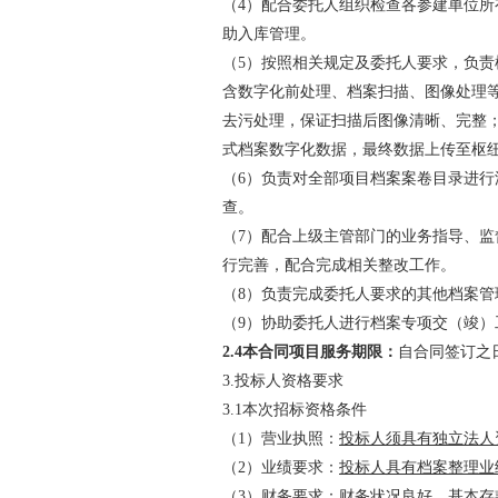
（
4）配合委托人组织检查各参建单位
助入库管理。
（
5）按照相关规定及委托人要求，负
含数字化前处理、档案扫描、图像处理等
去污处理，保证扫描后图像清晰、完整；图
式档案数字化数据，最终数据上传至枢
（
6）负责对全部项目档案案卷目录进
查。
（
7）配合上级主管部门的业务指导、
行完善，配合完成相关整改工作。
（
8）负责完成委托人要求的其他档案
（
9）协助委托人进行档案专项交（竣
2.4
本合同项目服务期限：
自合同签订之
3.
投标人资格要求
3.1
本次招标资格条件
（
1
）
营业执照：
投标人须具有独立法人
（
2
）
业绩要求
：
投标人
具有档案整理业
（
3
）财务要求：
财务状况良好，基本存