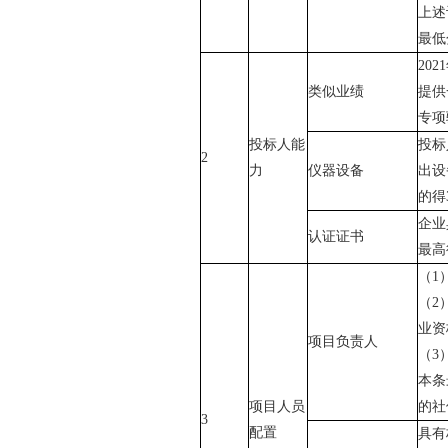
上述
最低
20
类似业绩
提供
专项
投标人能
投标
2
力
仪器设备
出设
的得
企业
认证证书
最高
（
1
（
2
业资
项目负责人
（
3
本条
项目人员
的社
3
配置
具有