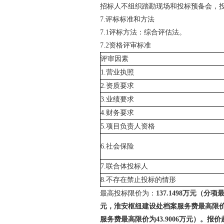
招标人不组织踏勘现场和投标预备会，
7.
评标
标准和方法
7.1
评标方法：综合评估法。
7.2
资格评审标准
评审因素
1.
营业执照
2.
资质要求
3.
业绩要求
4.
财务要求
5.
项目负责人资格
6.
社会保险
7.
联合体投标人
8.
不存在禁止投标的情形
最高投标限价为：
137.1498
万元（分项
元，淮安枢纽建设处档案服务费最高限
服务费最高限价为
43.9006
万元）。报价