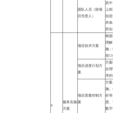
其中
团队人员
（除项
上岗
目负责人）
信息
本条
所在
根据
理解
项目技术方案
施；
得
1
方案
项目进度计划方
合理
案
求的
方案
施。
项目质量控制方
价等
服务实施
案
度、
4
方案
数字