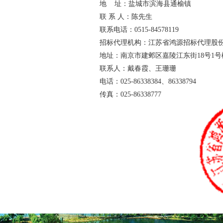
地
址：盐城市滨海县通榆镇
联
系
人：陈先生
联系电话：
051
5
-
84578119
招标代理机构：江苏省鸿源招标代理股
地址：南京市建邺区嘉陵江东街
18
号
1
号
联系人：戴春霞、王珊珊
电话：
025-86338384
、
86338794
传真：
025-86338777