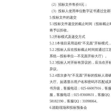
（
2
）招标文件售价
0
元；
（
3
）投标人使用单位数字证书通过交易
5.
投标文件的递交
5.1
投标文件递交的截止时间（投标截止
将予以拒收。
5.2
开标模式及递交方式
5.2.1
本项目采用远程
“不见面”开
标模式
5.2.2
投标人应在投标截止时间前通过江苏
系统—投标单位—不见面开标大厅）。
5.2.3
投标人对开标有异议的，应当在开
异议。
5.2.4
首次参与“不见面”开标的投标人请
大厅。如遇显示用户名和密码不匹配或
书升级，客服电话：
025-66007916
，客
服，客服电话：
025-83668631
，客服
QQ
58182190
，客服
QQ
：
31098064
。
6.
踏勘现场和投标预备会