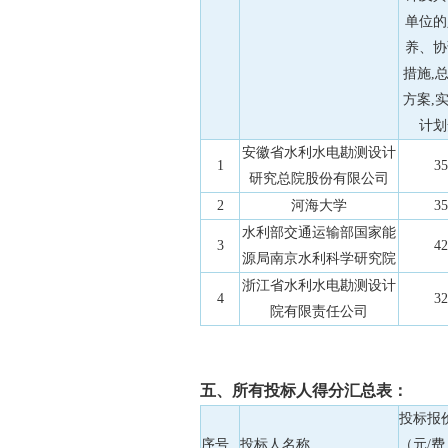
单位的
养、协
措施,
方案,
计划
安徽省水利水电勘测设计
1
35
研究总院股份有限公司
2
河海大学
35
水利部交通运输部国家能
3
42
源局南京水利科学研究院
浙江省水利水电勘测设计
4
32
院有限责任公司
五、所有投标人得分汇总表：
投标报
序号
投标人名称
（元/费