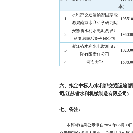
率）
水利部交通运输部国家能
1
195510
源局南京水利科学研究院
安徽省水利水电勘测设计
2
198000
研究总院股份有限公司
浙江省水利水电勘测设计
3
192000
院有限责任公司
4
河海大学
189800
六、拟定中标人:
水利部交通运输部
司,江苏省水利机械制造有限公司)
七、备注:
本评标结果公示期自
2026
年
06
月
03
日