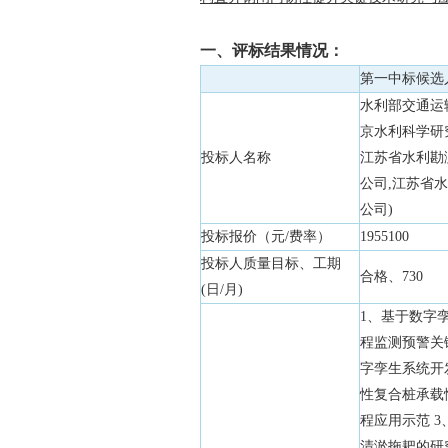
一、评标结果情况：
第一中标候选
水利部交通运
京水利科学研
投标人名称
江苏省水利勘
公司,江苏省
公司)
投标报价（元/费率）
1955100
投标人质量目标、工期
合格、730
(日/月)
1、基于数字
程监测预警关
字孪生系统开
性复合桩承载
程应用示范 
清淤拖耙的研