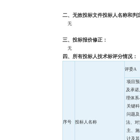
二、无效投标文件投标人名称和判
无
三、投标报价修正：
无
四、所有投标人技术标评分情况：
评委A
项目预
及承诺
理体系
关键科
问题及
序号
投标人名称
法、对
主、施
计及其