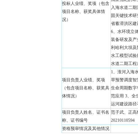
投标人业绩、奖项（包含
入海水道二期
项目名称、获奖具体情
固关键技术研
况）
省蓄滞洪区建
6、水环境立
装备研发及产
利哈利大坝及
水工模型试验
水道二期工程
1、淮河入海
项目负责人业绩、奖项
旱预警调度智
（包含项目名称、获奖具
生命周期数字
体情况）
范应用 3、
运河建设路径
项目负责人姓名、证书名
范子武、正高
称、证书编号
20210110594
资格预审情况及其他情况