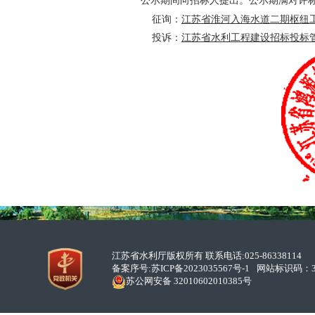
公示期间向招标人提出。公示期满对评
征询：
江苏省淮河入海水道二期枢纽
投诉：
江苏省水利工程建设招标投标
江苏省水利厅版权所有 联系电话:025-86338114
备案序号:
苏ICP备2023035567号-1
网站标识码：32
苏公网安备 32010602010385号