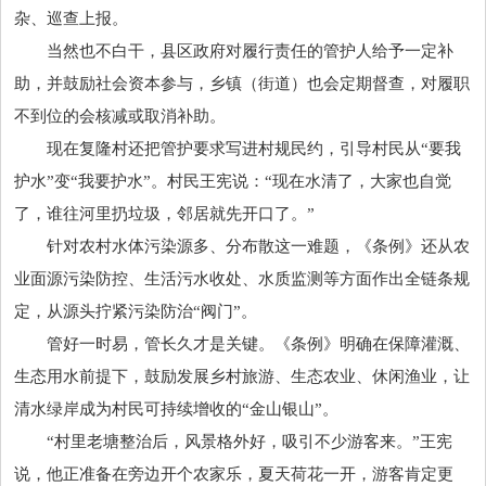
杂、巡查上报。
当然也不白干，县区政府对履行责任的管护人给予一定补
助，并鼓励社会资本参与，乡镇（街道）也会定期督查，对履职
不到位的会核减或取消补助。
现在复隆村还把管护要求写进村规民约，引导村民从“要我
护水”变“我要护水”。村民王宪说：“现在水清了，大家也自觉
了，谁往河里扔垃圾，邻居就先开口了。”
针对农村水体污染源多、分布散这一难题，《条例》还从农
业面源污染防控、生活污水收处、水质监测等方面作出全链条规
定，从源头拧紧污染防治“阀门”。
管好一时易，管长久才是关键。《条例》明确在保障灌溉、
生态用水前提下，鼓励发展乡村旅游、生态农业、休闲渔业，让
清水绿岸成为村民可持续增收的“金山银山”。
“村里老塘整治后，风景格外好，吸引不少游客来。”王宪
说，他正准备在旁边开个农家乐，夏天荷花一开，游客肯定更