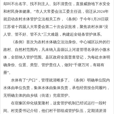
却叫不出名字、找不到主人、划不清责任，直接威胁地下水安全
和村民身体健康。”市
人大常委
会法工委主任说，宿迁从2024年
就启动农村水体管护立法相关工作，《条例》于今年1月20日获
江苏省十四届
人大常委
会第二十次会议批准，聚焦农村水体“没
人管、管不好、管不久”三大难题，构建起全链条管护体系。
《条例》首次为农村水体确立法治身份。中心城区以外的行
政村、自然村范围内，凡未纳入县级以上河道管理名录的小微水
体，全部纳入管护范围。县区政府全面普查登记，为每处水体明
确身份、位置、类型、管护责任人，做到“千塘万河，有籍有
册”。
水体有了“户口”，管理就清晰多了。《条例》明确单位院内
水体由单位负责，集体水体由集体负责，承包经营按合同履约，
无明确主体的由乡镇（街道）兜底管护。
在宿豫区仰化镇复隆村，这套管护机制已经试运行一段时
间。村党委书记介绍，他们村干部组成管护队伍，定期清淤清