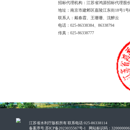
招标代理机构：江苏省鸿源招标代理股
地址：南京市建邺区嘉陵江东街
18
号
1
号
联系人：戴春霞、王珊珊、沈醉云
电话：
025-86338384
、
86338794
传真：
025-86338777
江苏省水利厅版权所有 联系电话:025-86338114
备案序号:
苏ICP备2023035567号-1
网站标识码：320000006