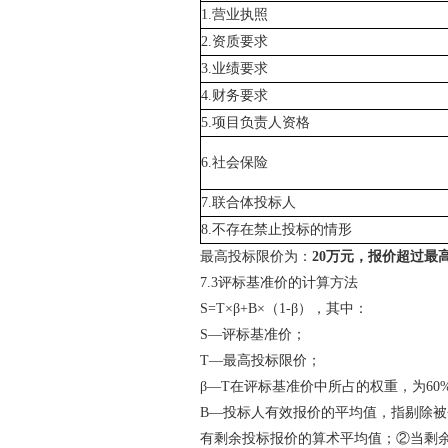
1.
营业执照
2.
资质要求
3.
业绩要求
4.
财务要求
5.
项目负责人资格
6.
社会保险
7.
联合体投标人
8.
不存在禁止投标的情形
最高投标限价为：
20
万元，报价
超过最
7.3
评标基准价的计算方法
S=T
×β
+B
×（
1-
β），其中：
S
—评标基准价；
T
—最高投标限价；
β—
T
在评标基准价中所占的权重，为
60
B
—投标人有效报价的平均值，指剔除被
有剩余投标报价的算术平均值；②当剩