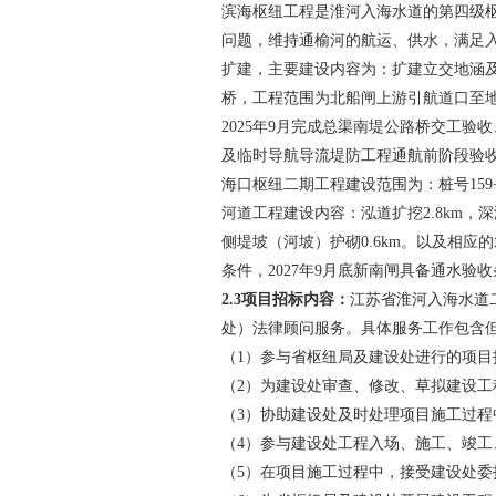
滨海枢纽工程是淮河入海水道的第四级
问题，维持通榆河的航运、供水，满足
扩建，主要建设内容为：扩建立交地涵
桥，工程范围为北船闸上游引航道口至
2025
年
9
月完成总渠南堤公路桥交工验收
及临时导航导流堤防工程通航前阶段验
海口枢纽二期工程建设范围为：桩号
159
河道工程建设内容：泓道扩挖
2.8km
，深
侧堤坡（河坡）护砌
0.6km
。以及相应的
条件，
2027
年
9
月底新南闸具备通水验收
2.3
项目招标内容：
江苏省淮河入海水道
处）法律顾问服务。
具体服务工作包含
（
1
）参与省枢纽局及建设处进行的项目
（
2
）为建设处审查、修改、草拟建设工
（
3
）协助建设处及时处理项目施工过程
（
4
）参与建设处工程入场、施工、竣工
（
5
）在项目施工过程中，接受建设处委