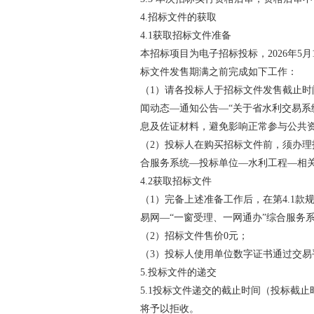
4.
招标文件的获取
4.1
获取招标文件准备
本招标项目为电子招标投标，
2026
年
5
月
标文件发售期满之前完成如下工作：
（
1
）请各投标人于招标文件发售截止时
闻动态—通知公告—“关于省水利交易系
息及佐证材料，避免影响正常参与公共
（
2
）投标人在购买招标文件前，须办理
合服务系统—投标单位—水利工程—相
4.2
获取招标文件
（
1
）完备上述准备工作后，在第
4.1
款
易网—“一窗受理、一网通办”综合服务
（
2
）招标文件售价
0
元；
（
3
）投标人使用单位数字证书通过交易
5.
投标文件的递交
5.1
投标文件递交的截止时间（投标截止
将予以拒收。