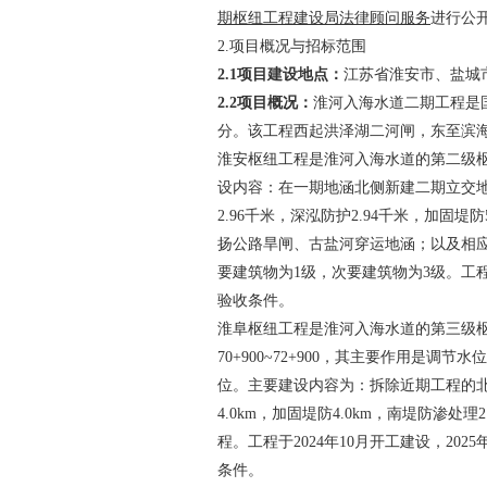
期枢纽工程建设局法律顾问服务
进行公
2.
项目概况与招标范围
2.1
项目建设地点：
江苏省淮安市、盐城
2.2
项目概况：
淮河入海水道二期工程是
分。该工程西起洪泽湖二河闸，东至滨
淮安枢纽
工程是淮河入海水道的第二级
设内容：在一期地涵北侧新建二期立交
2.96
千米，深泓防护
2.94
千米，加固堤防
扬公路旱闸、古盐河穿运地涵；以及相
要建筑物为
1
级，次要建筑物为
3
级。工
验收条件。
淮阜枢纽工程是淮河入海水道的第三级
70+900~72+900
，其主要作用是调节水位
位。主要建设内容为：拆除近期工程的
4.0km
，加固堤防
4.0km
，南堤防渗处理
2
程。工程于
2024
年
10
月开工建设，
2025
条件。