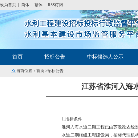
设为首页
|
简体
|
繁体
|
RSS订阅
首页
招标公告
中标候选人公示
当前位置：
首页
>招标公告
江苏省淮河入海
1.
招标条件
淮河入海水道二期工程
已由
苏发改农经
水道二期枢纽工程建设局
，招标代理机