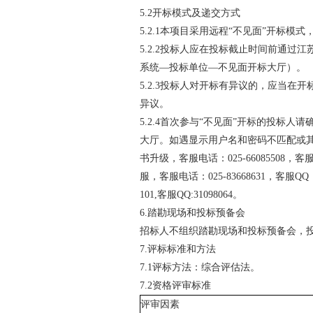
5.2
开标模式及递交方式
5.2.1
本项目采用远程
“不见面”开
标模式
5.2.2
投标人应在投标截止时间前通过江苏
系统—投标单位—不见面开标大厅）。
5.2.3
投标人对开标有异议的，应当在开
异议。
5.2.4
首次参与“不见面”开标的投标人请
大厅。如遇显示用户名和密码不匹配或
书升级，客服电话：025-
66085508
，客
服，客服电话：025-83668631，客
101,
客服
QQ:31098064
。
6.
踏勘现场和投标预备会
招标人不组织踏勘现场和投标预备会，
7.
评标
标准和方法
7.1
评标方法：综合评估法。
7.2
资格评审标准
评审因素