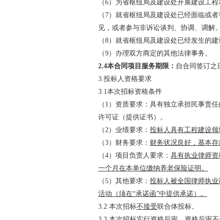
（
6
）为省枢纽局及建设处开展建设工程
（
7
）就省枢纽局及建设处已经面临或者
见，或者参与非诉讼谈判、协调、调解
（
8
）
就省枢纽局及建设处已经发生的建
（
9
）办理双方商定的其他法律事务。
2.4
本合同项目服务期限：
自合同签订之
3.
投标人资格要求
3.1
本次招标资格条件
（
1
）
资质要求：
具有独立承担民事责任
许可证（提供证书）。
（
2
）
业绩要求：
投标人
具有工程建设领
（
3
）财务要求：
财务状况良好，基本存
（
4
）
项目负责人要求：
具有执业律师资
一个月在本单位缴纳养老保险证明。
（
5
）其他要求：
投标人被
全国律师执业
活动（须在
“承诺函”中提供承诺）。
3.2
本次招标
不接受
联合体投标。
3.3
本次招标实行资格后审，资格后审不