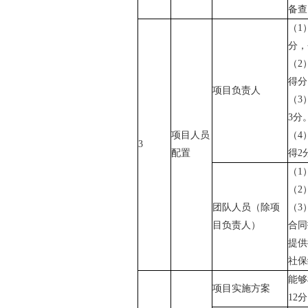
备查
（
1
分
，
（
2
得分
项目负责人
（
3
3分
项目人员
（
4
3
配置
得2
（
1
（
2
团队人员
（除项
（
3
目负责人）
合同
提供
社保
能够
项目实施方案
12分