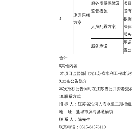
服务质量保障及
项目
监管措施
没有
服务实施
4
根据
方案
人员配置方案
法律
服务
承诺
服务承诺
盖公
合计
8
其他内容
本项目监督部门为江苏省水利工程建设
9.
发布公告媒
介
本次招标公告同时在江苏省公共资源交
10.
联系方式
招
标
人：江苏省淮河入海水道二期枢
地
址：盐城市滨海县通榆镇
联
系
人：陈先生
联系电话：
051
5
-
84578119