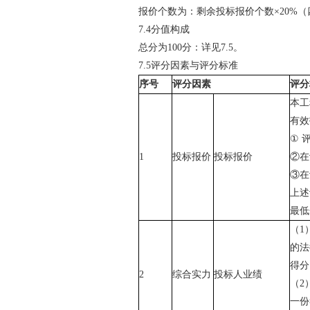
报价个数为：剩余投标报价个数×
20%
（
7.4
分值构成
总分为
100
分：
详见
7.5
。
7.5
评分因素与评分标准
序
号
评分因素
评分
本工
有效
①
1
投标报价
投标报价
②在
③在
上述
最低
（
1
的法
得分
2
综合实力
投标人业绩
（
2
一份